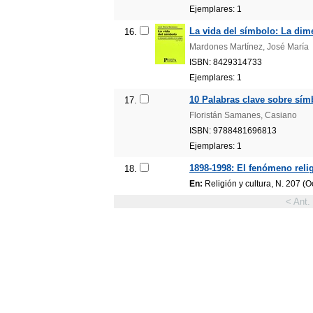
Ejemplares: 1
La vida del símbolo: La dime
16.
Mardones Martínez, José María
ISBN: 8429314733
Ejemplares: 1
10 Palabras clave sobre símb
17.
Floristán Samanes, Casiano
ISBN: 9788481696813
Ejemplares: 1
1898-1998: El fenómeno reli
18.
En:
Religión y cultura, N. 207 (O
< Ant.