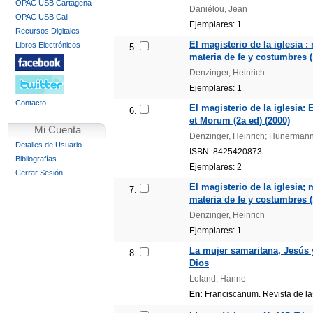
OPAC USB Cartagena
Daniélou, Jean
OPAC USB Cali
Ejemplares: 1
Recursos Digitales
El magisterio de la iglesia 
Libros Electrónicos
5.
materia de fe y costumbres (
Denzinger, Heinrich
Ejemplares: 1
Contacto
El magisterio de la iglesia
6.
et Morum (2a ed) (2000)
Mi Cuenta
Denzinger, Heinrich; Hünermann
Detalles de Usuario
ISBN: 8425420873
Bibliografías
Ejemplares: 2
Cerrar Sesión
El magisterio de la iglesia;
7.
materia de fe y costumbres (
Denzinger, Heinrich
Ejemplares: 1
La mujer samaritana, Jesús y
8.
Dios
Loland, Hanne
En:
Franciscanum. Revista de las