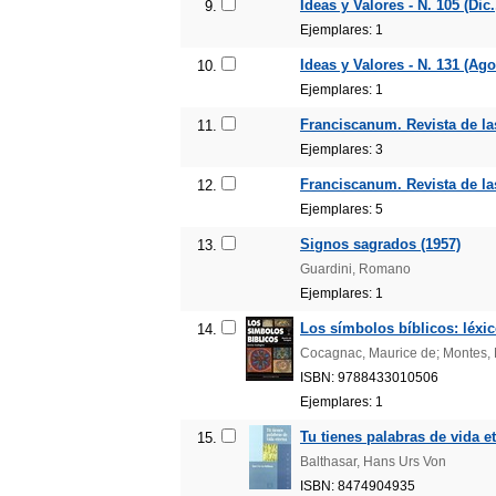
Ideas y Valores - N. 105 (Dic.
9.
Ejemplares: 1
Ideas y Valores - N. 131 (Ago
10.
Ejemplares: 1
Franciscanum. Revista de las 
11.
Ejemplares: 3
Franciscanum. Revista de las 
12.
Ejemplares: 5
Signos sagrados (1957)
13.
Guardini, Romano
Ejemplares: 1
Los símbolos bíblicos: léxic
14.
Cocagnac, Maurice de; Montes,
ISBN: 9788433010506
Ejemplares: 1
Tu tienes palabras de vida et
15.
Balthasar, Hans Urs Von
ISBN: 8474904935