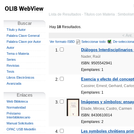
Lista de Resultados - Títulos con Materia : Simbolism
Buscar
Hay
18
Resultados.
Título y Autor
< Ant.
Palabra Clave General
Palabra Clave por Autor
Ver formato ISBD
Seleccionar todo
De-selecciona
Autor
Diálogos Interdisciplinarios 
1.
Tema o Materia
Nader, Raúl
Series
ISBN: 9505542941
Revistas
Ejemplares: 1
Tesis
Libros Electrónicos
Esencia y efecto del concept
2.
Avanzada
Cassirer, Ernest; Gerhard, Carlo
Ejemplares: 1
Enlaces
Web Biblioteca
Imágenes y símbolos: ensay
3.
Normatividad
Eliade, Mircea; Castro, Carmen
Préstamo
ISBN: 8430610014
Interbibliotecario
Ejemplares: 2
Manual Solicitudes
OPAC USB Medellín
Les symboles chrétiens primi
4.