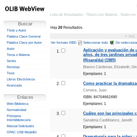
Lista de Resultados - Títulos con Materia : Teatro en
Buscar
Hay
20
Resultados.
Título y Autor
< Ant.
Palabra Clave General
Palabra Clave por Autor
Ver formato ISBD
Seleccionar todo
De-selecciona
Autor
Aplicación y evaluación de 
1.
años, de tres jardines priv
Tema o Materia
(Risaralda) (1985)
Series
Blanco Cárdenas, Elizabeth; Gir
Revistas
Tesis
Ejemplares: 1
Libros Electrónicos
Como practicar la dramatiza
2.
Avanzada
Cervera, Juan
Enlaces
ISBN: 84704662490
Ejemplares: 1
Web Biblioteca
Normatividad
Cuáles son las principales c
3.
Préstamo
Interbibliotecario
Sanabria Castiblanco, Janeth
Manual Solicitudes
Ejemplares: 1
OPAC USB Medellín
Dramaturgía para la niñez : 
4.