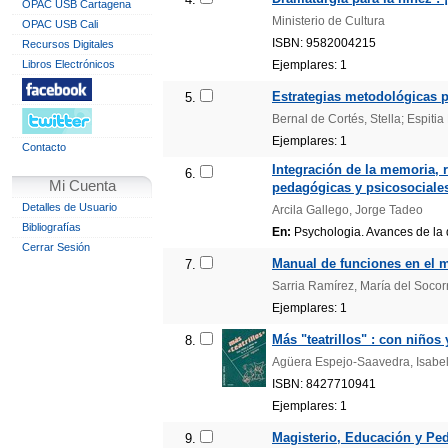
OPAC USB Cartagena
Ministerio de Cultura
OPAC USB Cali
ISBN: 9582004215
Recursos Digitales
Libros Electrónicos
Ejemplares: 1
Estrategias metodológicas pa
5.
Bernal de Cortés, Stella; Espit
Ejemplares: 1
Contacto
Integración de la memoria, 
6.
Mi Cuenta
pedagógicas y psicosociales
Detalles de Usuario
Arcila Gallego, Jorge Tadeo
Bibliografías
En:
Psychologia. Avances de la di
Cerrar Sesión
Manual de funciones en el m
7.
Sarria Ramírez, María del Socor
Ejemplares: 1
Más "teatrillos" : con niños 
8.
Agüera Espejo-Saavedra, Isabe
ISBN: 8427710941
Ejemplares: 1
Magisterio, Educación y Peda
9.