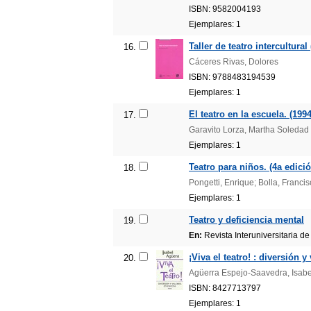
ISBN: 9582004193
Ejemplares: 1
Taller de teatro intercultural
16.
Cáceres Rivas, Dolores
ISBN: 9788483194539
Ejemplares: 1
El teatro en la escuela. (1994
17.
Garavito Lorza, Martha Soledad
Ejemplares: 1
Teatro para niños. (4a edició
18.
Pongetti, Enrique; Bolla, Francis
Ejemplares: 1
Teatro y deficiencia mental
19.
En:
Revista Interuniversitaria d
¡Viva el teatro! : diversión 
20.
Agüerra Espejo-Saavedra, Isabe
ISBN: 8427713797
Ejemplares: 1