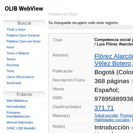
Detalles del Título
Su búsqueda recupero solo este registro.
Buscar
Título y Autor
Palabra Clave General
Competencia social 
Título
Palabra Clave por Autor
/ Luis Flórez Alarcó
Autor
Tema o Materia
Flórez Alarcó
Autor(es)
Series
Vélez Botero,
Revistas
Bogotá (Colom
Publicación
Tesis
Libros Electrónicos
368 páginas : 
Descripción Física
Avanzada
Español;
Idioma
Enlaces
9789588993
ISBN
Web Biblioteca
371.71
Clasificación(es)
Normatividad
Préstamo
Salud escolar
;
Promoci
Materia(s)
Interbibliotecario
Habilidades sociales
;
Manual Solicitudes
Introducción 
Nota(s)
OPAC USB Medellín