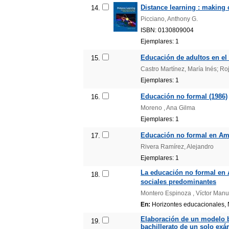
Distance learning : making 
14.
Picciano, Anthony G.
ISBN: 0130809004
Ejemplares: 1
Educación de adultos en el
15.
Castro Martínez, María Inés; Roj
Ejemplares: 1
Educación no formal (1986)
16.
Moreno , Ana Gilma
Ejemplares: 1
Educación no formal en Amé
17.
Rivera Ramírez, Alejandro
Ejemplares: 1
La educación no formal en 
18.
sociales predominantes
Montero Espinoza , Víctor Manu
En:
Horizontes educacionales, N
Elaboración de un modelo b
19.
bachillerato de un solo ex