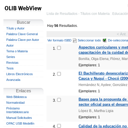
Lista de Resultados - Títulos con Materia : Educació
Buscar
Hay
56
Resultados.
Título y Autor
< Ant.
Palabra Clave General
Palabra Clave por Autor
Ver formato ISBD
Seleccionar todo
De-selecciona
Autor
Aspectos curriculares y me
1.
Tema o Materia
capacitación de la cuidad d
Series
Bonilla, Olga Elena; Flórez, Ma
Revistas
Ejemplares: 1
Tesis
El Bachillerato desescolari
Libros Electrónicos
2.
Cauca y Nuquí - Chocó (200
Avanzada
Hernández N, Aydee; González A
Enlaces
Ejemplares: 1
Web Biblioteca
Bases para la propuesta de 
3.
Normatividad
sector oficial para el desar
Préstamo
López B., Martha Ligia
Interbibliotecario
Ejemplares: 1
Manual Solicitudes
OPAC USB Medellín
Calidad de la educación no 
4.