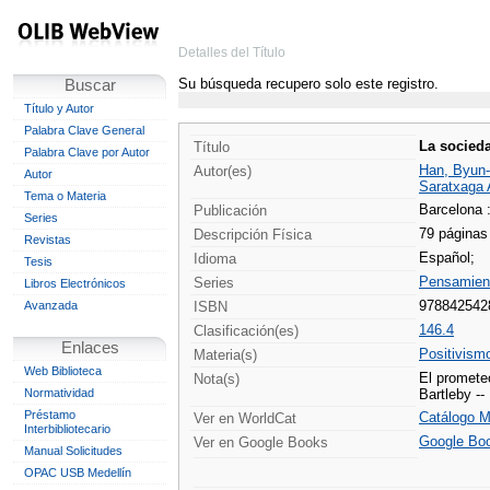
Detalles del Título
Su búsqueda recupero solo este registro.
Buscar
Título y Autor
Palabra Clave General
La socieda
Título
Palabra Clave por Autor
Han, Byun-
Autor(es)
Autor
Saratxaga A
Tema o Materia
Barcelona :
Publicación
Series
79 páginas
Descripción Física
Revistas
Español;
Idioma
Tesis
Pensamien
Series
Libros Electrónicos
978842542
Avanzada
ISBN
146.4
Clasificación(es)
Enlaces
Positivism
Materia(s)
Web Biblioteca
El prometeo
Nota(s)
Normatividad
Bartleby --
Préstamo
Catálogo M
Ver en WorldCat
Interbibliotecario
Google Bo
Ver en Google Books
Manual Solicitudes
OPAC USB Medellín