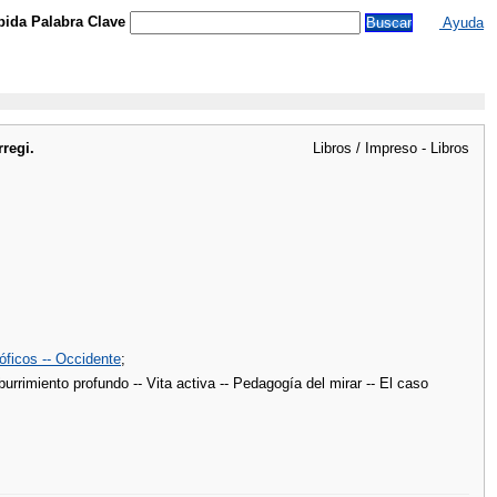
ida Palabra Clave
Ayuda
regi.
Libros / Impreso - Libros
sóficos -- Occidente
;
burrimiento profundo -- Vita activa -- Pedagogía del mirar -- El caso