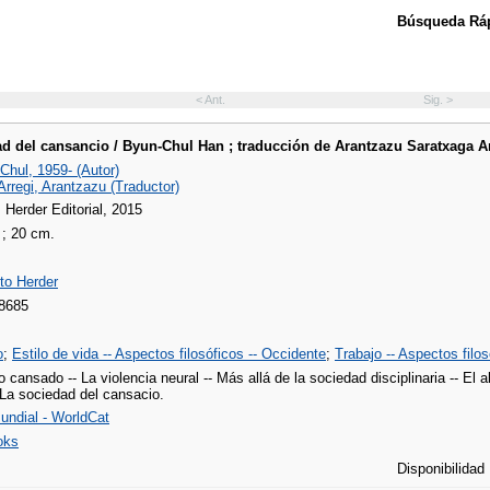
Búsqueda Ráp
< Ant.
Sig. >
d del cansancio / Byun-Chul Han ; traducción de Arantzazu Saratxaga Ar
Chul, 1959- (Autor)
rregi, Arantzazu (Traductor)
 Herder Editorial, 2015
 ; 20 cm.
to Herder
8685
o
;
Estilo de vida -- Aspectos filosóficos -- Occidente
;
Trabajo -- Aspectos filo
 cansado -- La violencia neural -- Más allá de la sociedad disciplinaria -- El a
 La sociedad del cansacio.
undial - WorldCat
oks
Disponibilidad