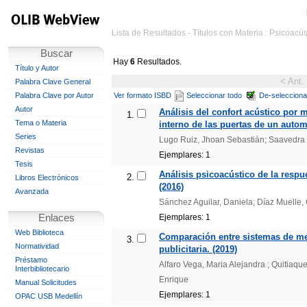
Lista de Resultados - Títulos con Materia : Psicoacú
Buscar
Hay
6
Resultados.
Título y Autor
< Ant.
Palabra Clave General
Palabra Clave por Autor
Ver formato ISBD
Seleccionar todo
De-selecciona
Autor
Análisis del confort acústico por 
1.
Tema o Materia
interno de las puertas de un autom
Series
Lugo Ruiz, Jhoan Sebastián; Saavedra 
Revistas
Ejemplares: 1
Tesis
Análisis psicoacústico de la respu
2.
Libros Electrónicos
(2016)
Avanzada
Sánchez Aguilar, Daniela; Díaz Muelle,
Enlaces
Ejemplares: 1
Web Biblioteca
Comparación entre sistemas de me
3.
Normatividad
publicitaria. (2019)
Préstamo
Alfaro Vega, Maria Alejandra ; Quitiaqu
Interbibliotecario
Enrique
Manual Solicitudes
Ejemplares: 1
OPAC USB Medellín