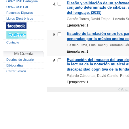
OPAC USB Cartagena
Diseño y validación de un softwar
4.
OPAC USB Cali
conjunto determinado de sílabas, d
del lenguaje. (2019)
Recursos Digitales
Libros Electrónicos
Garzón Torres, David Felipe ; Lozada 
Ejemplares: 1
Estudio de la relación entre los pa
5.
generadas por la música andina c
Contacto
Castillo Lima, Luis David; Cendales G
Ejemplares: 1
Mi Cuenta
Evaluación del impacto del uso de
Detalles de Usuario
6.
la lectura de la notación musical 
Bibliografías
discapacidad cognitiva de la funda
Cerrar Sesión
Fajardo Cárdenas, David Camilo; Rincó
Ejemplares: 1
< Ant.