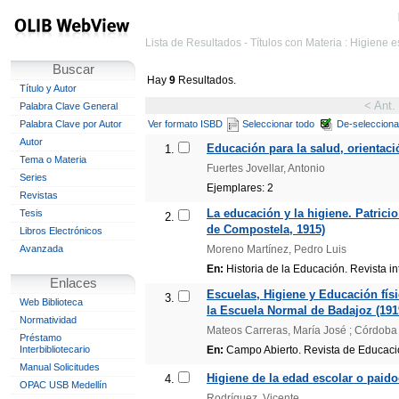
Lista de Resultados - Títulos con Materia : Higiene e
Buscar
Hay
9
Resultados.
Título y Autor
< Ant.
Palabra Clave General
Palabra Clave por Autor
Ver formato ISBD
Seleccionar todo
De-selecciona
Autor
Educación para la salud, orientaci
1.
Tema o Materia
Fuertes Jovellar, Antonio
Series
Ejemplares: 2
Revistas
La educación y la higiene. Patrici
Tesis
2.
de Compostela, 1915)
Libros Electrónicos
Avanzada
Moreno Martínez, Pedro Luis
En:
Historia de la Educación. Revista in
Enlaces
Escuelas, Higiene y Educación fís
3.
Web Biblioteca
la Escuela Normal de Badajoz (191
Normatividad
Mateos Carreras, María José ; Córdoba
Préstamo
Interbibliotecario
En:
Campo Abierto. Revista de Educación
Manual Solicitudes
Higiene de la edad escolar o paido
4.
OPAC USB Medellín
Rodríguez, Vicente