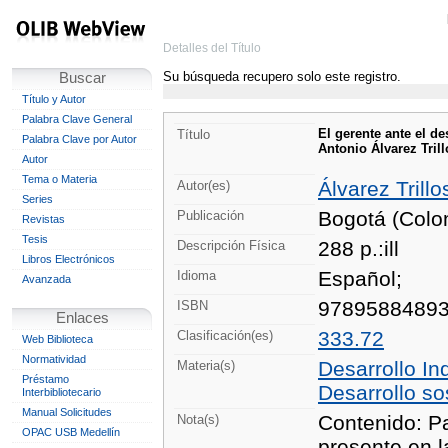
Detalles del Título
Su búsqueda recupero solo este registro.
Buscar
Título y Autor
Palabra Clave General
El gerente ante el de
Título
Palabra Clave por Autor
Antonio Álvarez Trillo
Autor
Tema o Materia
Álvarez Trillo
Autor(es)
Series
Bogotá (Colo
Publicación
Revistas
Tesis
288 p.:ill
Descripción Física
Libros Electrónicos
Español;
Idioma
Avanzada
9789588489
ISBN
Enlaces
333.72
Clasificación(es)
Web Biblioteca
Normatividad
Desarrollo In
Materia(s)
Préstamo
Desarrollo so
Interbibliotecario
Manual Solicitudes
Contenido: Pa
Nota(s)
OPAC USB Medellín
presente en l