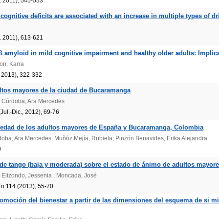
. 2011), 545-553
gnitive deficits are associated with an increase in multiple types of driv
. 2011), 613-621
amyloid in mild cognitive impairment and healthy older adults: Implica
ton, Karra
. 2013), 322-332
ltos mayores de la ciudad de Bucaramanga
ra Córdoba, Ara Mercedes
(Jul.-Dic., 2012), 69-76
ledad de los adultos mayores de España y Bucaramanga, Colombia
ba, Ara Mercedes; Muñóz Mejía, Rubiela; Pinzón Benavides, Erika Alejandra
9
de tango (baja y moderada) sobre el estado de ánimo de adultos mayor
 Elizondo, Jessenia ; Moncada, José
 n.114 (2013), 55-70
romoción del bienestar a partir de las dimensiones del esquema de si 