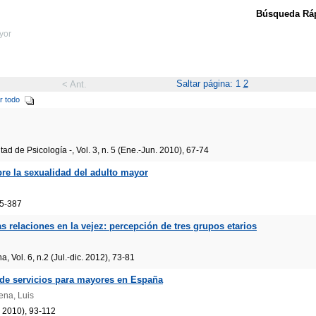
Búsqueda Ráp
yor
Saltar página: 1
2
< Ant.
r todo
tad de Psicología -, Vol. 3, n. 5 (Ene.-Jun. 2010), 67-74
re la sexualidad del adulto mayor
75-387
s relaciones en la vejez: percepción de tres grupos etarios
, Vol. 6, n.2 (Jul.-dic. 2012), 73-81
s de servicios para mayores en España
ena, Luis
. 2010), 93-112