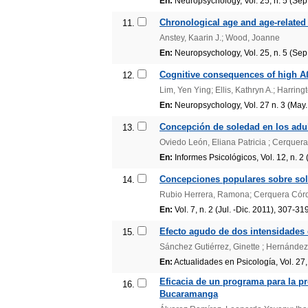
En:
Neuropsychology, Vol. 25, n. 5 (Sep
Chronological age and age-related co
11.
Anstey, Kaarin J.; Wood, Joanne
En:
Neuropsychology, Vol. 25, n. 5 (Sep
Cognitive consequences of high Aß 
12.
Lim, Yen Ying; Ellis, Kathryn A.; Harring
En:
Neuropsychology, Vol. 27 n. 3 (May
Concepción de soledad en los adu
13.
Oviedo León, Eliana Patricia ; Cerque
En:
Informes Psicológicos, Vol. 12, n. 2 
Concepciones populares sobre so
14.
Rubio Herrera, Ramona; Cerquera Córdo
En:
Vol. 7, n. 2 (Jul. -Dic. 2011), 307-31
Efecto agudo de dos intensidades 
15.
Sánchez Gutiérrez, Ginette ; Hernández
En:
Actualidades en Psicología, Vol. 27,
Eficacia de un programa para la p
16.
Bucaramanga