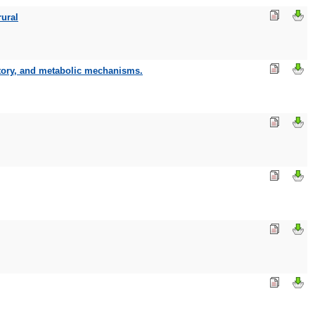
rural
atory, and metabolic mechanisms.