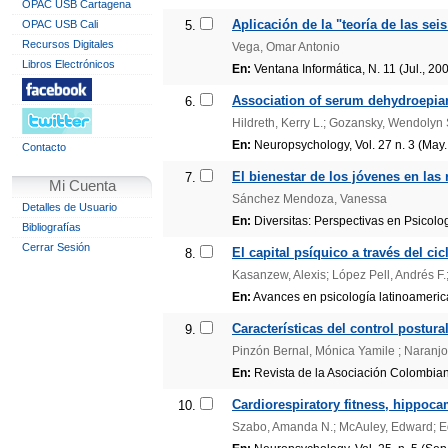
OPAC USB Cartagena
Aplicación de la "teoría de las seis
OPAC USB Cali
5.
Recursos Digitales
Vega, Omar Antonio
Libros Electrónicos
En:
Ventana Informática, N. 11 (Jul., 20
Association of serum dehydroepian
6.
Hildreth, Kerry L.; Gozansky, Wendolyn 
En:
Neuropsychology, Vol. 27 n. 3 (May
Contacto
El bienestar de los jóvenes en las
7.
Mi Cuenta
Sánchez Mendoza, Vanessa
Detalles de Usuario
En:
Diversitas: Perspectivas en Psicologí
Bibliografías
Cerrar Sesión
El capital psíquico a través del cic
8.
Kasanzew, Alexis; López Pell, Andrés F.
En:
Avances en psicología latinoamerican
Características del control postura
9.
Pinzón Bernal, Mónica Yamile ; Naranjo 
En:
Revista de la Asociación Colombiana
Cardiorespiratory fitness, hippoca
10.
Szabo, Amanda N.; McAuley, Edward; Edw