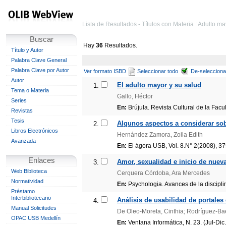
Lista de Resultados - Títulos con Materia : Adulto ma
Buscar
Hay
36
Resultados.
Título y Autor
Palabra Clave General
Palabra Clave por Autor
Ver formato ISBD
Seleccionar todo
De-selecciona
Autor
El adulto mayor y su salud
1.
Tema o Materia
Gallo, Héctor
Series
En:
Brújula. Revista Cultural de la Facul
Revistas
Tesis
Algunos aspectos a considerar sob
2.
Libros Electrónicos
Hernández Zamora, Zoila Edith
Avanzada
En:
El ágora USB, Vol. 8.N° 2(2008), 3
Enlaces
Amor, sexualidad e inicio de nueva
3.
Web Biblioteca
Cerquera Córdoba, Ara Mercedes
Normatividad
En:
Psychologia. Avances de la disciplina
Préstamo
Interbibliotecario
Análisis de usabilidad de portale
4.
Manual Solicitudes
De Oleo-Moreta, Cinthia; Rodríguez-Ba
OPAC USB Medellín
En:
Ventana Informática, N. 23. (Jul-Dic