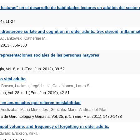
 lecturas" en el desarrollo de habilidades lectores en adultos del sector 
04), 11-27
drosterone sulfate and cognition in older adults: Sex steroid, inflamm
S.; Jankowski, Catherine M.
. 2013), 356-363
 representaciones sociales de las personas mayores
a, Vol. 8, n. 1 (Ene.-Jun. 2012), 39-52
lo vital adulto
; Brasca, Luciana; Legé, Lucía; Casablanca , Laura S.
a, Vol. 28, n. 1 ( Ene- Jun. 2010), 42-51
l en anunciados que refieren inestabilidad
Aristizábal, María Mercedes ; González Marín, Andrea del Pilar
 de Gerontología y Geriatría, Vol. 25, n. 1. (Ene.-Mar. 2011), 1480-1488
mpal volume, and frequency of forgetting in older adults.
ard; Erickson, Kirk I.