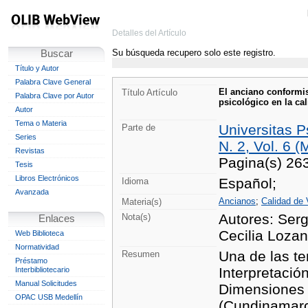
Detalles del Artículo
Su búsqueda recupero solo este registro.
Buscar
Título y Autor
Palabra Clave General
El anciano conformis
Título Artículo
Palabra Clave por Autor
psicológico en la ca
Autor
Tema o Materia
Universitas 
Parte de
Series
N. 2, Vol. 6 
Revistas
Pagina(s) 26
Tesis
Libros Electrónicos
Español;
Idioma
Avanzada
Ancianos
;
Calidad de 
Materia(s)
Autores: Serg
Nota(s)
Enlaces
Cecilia Lozan
Web Biblioteca
Normatividad
Una de las te
Resumen
Préstamo
Interpretació
Interbibliotecario
Manual Solicitudes
Dimensiones 
OPAC USB Medellín
(Cundinamarca