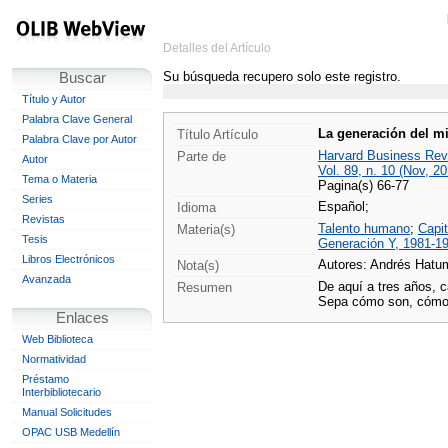
Detalles del Artículo
Su búsqueda recupero solo este registro.
Buscar
Título y Autor
Palabra Clave General
La generación del mi
Título Artículo
Palabra Clave por Autor
Harvard Business Rev
Parte de
Autor
Vol. 89, n. 10 (Nov, 20
Tema o Materia
Pagina(s) 66-77
Series
Español;
Idioma
Revistas
Talento humano
;
Capi
Materia(s)
Tesis
Generación Y, 1981-1
Libros Electrónicos
Autores: Andrés Hatu
Nota(s)
Avanzada
De aquí a tres años, c
Resumen
Sepa cómo son, cómo a
Enlaces
Web Biblioteca
Normatividad
Préstamo
Interbibliotecario
Manual Solicitudes
OPAC USB Medellín