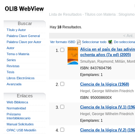
Lista de Resultados - Títulos con Materia : Silogismo
Buscar
Hay
18
Resultados.
Título y Autor
< Ant.
Palabra Clave General
Palabra Clave por Autor
Ver formato ISBD
Seleccionar todo
De-selecciona
Autor
Alicia en el país de las adiv
1.
Tema o Materia
ochenta años (7a ed) (2005)
Series
Smullyan, Raymond; Millán, Mont
Revistas
ISBN: 8437604796
Tesis
Ejemplares: 1
Libros Electrónicos
Ciencia de la lógica (1968)
Avanzada
2.
Hegel, George Wilhelm Friedrich
Enlaces
ISBN: 950008600X
Web Biblioteca
Ciencia de la lógica (V.1) (196
3.
Normatividad
Hegel, George Wilhelm Friedrich
Préstamo
Interbibliotecario
Ejemplares: 1
Manual Solicitudes
Ciencia de la lógica (V.2) (196
4.
OPAC USB Medellín