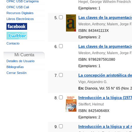
OPAC USB Cartagena
Hegel, George Wilhelm Friedrich
OPAC USB Cali
Ejemplares: 1
Recursos Digitales
Las claves de la argumentació
5.
Libros Electrónicos
Weston, Anthony; Malem, Jorge F
ISBN: 843441113X
Ejemplares: 2
Contacto
Las claves de la argumentació
6.
Weston, Anthony; Malem, Jorge F
Mi Cuenta
ISBN: 9786287591080
Detalles de Usuario
Ejemplares: 1
Bibliografías
Cerrar Sesión
La concepción aristotélica de
7.
Vigo, Alejandro G.
En:
Dianoia, Vol. 55 N° 65 (Nov. 
Introducción a la lógica (1977
8.
Steiffert, Helmut
ISBN: 842540648X
Ejemplares: 2
Introducción a la lógica y al 
9.