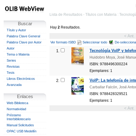
Lista de Resultados - Títulos con Materia : Tecnolog
Buscar
Hay
2
Resultados.
Título y Autor
< Ant.
Palabra Clave General
Palabra Clave por Autor
Ver formato ISBD
Seleccionar todo
De-selecciona
Autor
Tecnológía VoIP y telefon
1.
Tema o Materia
Huidobro Moya, José Manuel
Series
ISBN: 9788496300224
Revistas
Ejemplares: 1
Tesis
Libros Electrónicos
VoIP: La telefonía de int
2.
Avanzada
Carballar Falcón, José Anto
ISBN: 9788428329521
Enlaces
Ejemplares: 1
Web Biblioteca
< Ant.
Normatividad
Préstamo
Interbibliotecario
Manual Solicitudes
OPAC USB Medellín