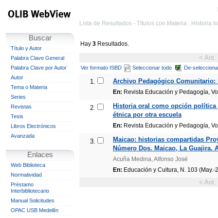
Lista de Resultados - Títulos con Materia : Historia l
Buscar
Hay
3
Resultados.
Título y Autor
< Ant.
Palabra Clave General
Palabra Clave por Autor
Ver formato ISBD
Seleccionar todo
De-selecciona
Autor
Archivo Pedagógico Comunitario: 
1.
Tema o Materia
En:
Revista Educación y Pedagogía, Vol.
Series
Historia oral como opción política
Revistas
2.
étnica por otra escuela
Tesis
En:
Revista Educación y Pedagogía, Vol.
Libros Electrónicos
Avanzada
Maicao: historias compartidas Proye
3.
Número Dos. Maicao, La Guajira. 
Enlaces
Acuña Medina, Alfonso José
Web Biblioteca
En:
Educación y Cultura, N. 103 (May.-
Normatividad
< Ant.
Préstamo
Interbibliotecario
Manual Solicitudes
OPAC USB Medellín