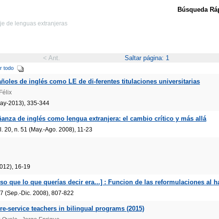
Búsqueda Ráp
aje de lenguas extranjeras
< Ant.
Saltar página: 1
r todo
ñoles de inglés como LE de di-ferentes titulaciones universitarias
Félix
May-2013), 335-344
nza de inglés como lengua extranjera: el cambio crítico y más allá
 20, n. 51 (May.-Ago. 2008), 11-23
2012), 16-19
eso que lo que querías decir era...] : Funcion de las reformulaciones al h
 7 (Sep.-Dic. 2008), 807-822
pre-service teachers in bilingual programs (2015)