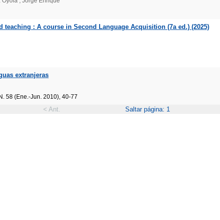
z Oyola , Jorge Enrique
d teaching : A course in Second Language Acquisition (7a ed.) (2025)
nguas extranjeras
. 58 (Ene.-Jun. 2010), 40-77
< Ant.
Saltar página: 1