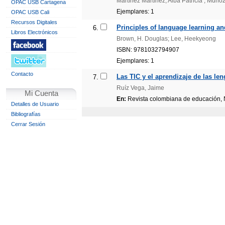
Martínez Martínez, Alba Patricia ; Muño
OPAC USB Cartagena
Ejemplares: 1
OPAC USB Cali
Recursos Digitales
Principles of language learning an
6.
Libros Electrónicos
Brown, H. Douglas; Lee, Heekyeong
ISBN: 9781032794907
Ejemplares: 1
Contacto
Las TIC y el aprendizaje de las le
7.
Ruíz Vega, Jaime
Mi Cuenta
En:
Revista colombiana de educación, N
Detalles de Usuario
Bibliografías
Cerrar Sesión