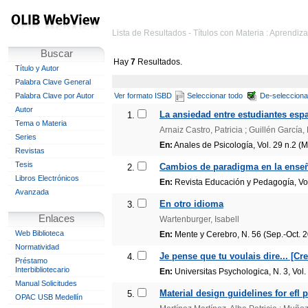
Lista de Resultados - Títulos con Materia : Aprendiz
Buscar
Hay
7
Resultados.
Título y Autor
Palabra Clave General
Palabra Clave por Autor
Ver formato ISBD
Seleccionar todo
De-selecciona
Autor
La ansiedad entre estudiantes espa
1.
Tema o Materia
Arnaiz Castro, Patricia ; Guillén García, 
Series
En:
Anales de Psicología, Vol. 29 n.2 (
Revistas
Tesis
Cambios de paradigma en la enseña
2.
Libros Electrónicos
En:
Revista Educación y Pedagogía, Vol.
Avanzada
En otro idioma
3.
Enlaces
Wartenburger, Isabell
Web Biblioteca
En:
Mente y Cerebro, N. 56 (Sep.-Oct. 
Normatividad
Je pense que tu voulais dire... [Cr
4.
Préstamo
Interbibliotecario
En:
Universitas Psychologica, N. 3, Vol.
Manual Solicitudes
Material design guidelines for efl 
5.
OPAC USB Medellín