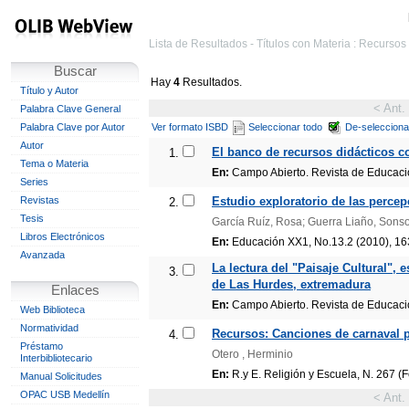
Lista de Resultados - Títulos con Materia : Recursos
Buscar
Hay
4
Resultados.
Título y Autor
< Ant.
Palabra Clave General
Palabra Clave por Autor
Ver formato ISBD
Seleccionar todo
De-selecciona
Autor
El banco de recursos didácticos c
1.
Tema o Materia
En:
Campo Abierto. Revista de Educación
Series
Revistas
Estudio exploratorio de las percep
2.
Tesis
García Ruíz, Rosa; Guerra Liaño, Sonso
Libros Electrónicos
En:
Educación XX1, No.13.2 (2010), 1
Avanzada
La lectura del "Paisaje Cultural", 
3.
de Las Hurdes, extremadura
Enlaces
En:
Campo Abierto. Revista de Educación
Web Biblioteca
Normatividad
Recursos: Canciones de carnaval pa
4.
Préstamo
Otero , Herminio
Interbibliotecario
En:
R.y E. Religión y Escuela, N. 267 (
Manual Solicitudes
OPAC USB Medellín
< Ant.