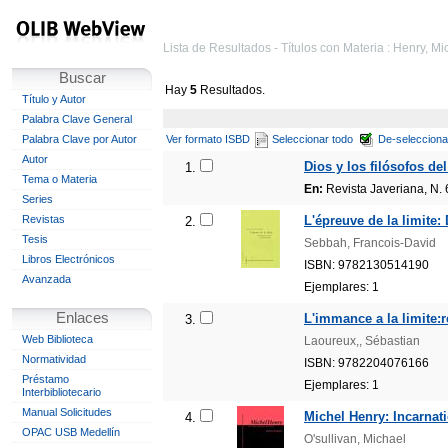
Lista de Resultados - Títulos con Materia : Henry, Mi
Buscar
Hay
5
Resultados.
Título y Autor
Palabra Clave General
Palabra Clave por Autor
Ver formato ISBD
Seleccionar todo
De-selecciona
Autor
Dios y los filósofos de
1.
Tema o Materia
En:
Revista Javeriana, N. 
Series
Revistas
L'épreuve de la limite:
2.
Tesis
Sebbah, Francois-David
Libros Electrónicos
ISBN: 9782130514190
Avanzada
Ejemplares: 1
Enlaces
L'immance a la limite:
3.
Web Biblioteca
Laoureux,, Sébastian
Normatividad
ISBN: 9782204076166
Préstamo
Ejemplares: 1
Interbibliotecario
Manual Solicitudes
Michel Henry: Incarnati
4.
OPAC USB Medellín
O'sullivan, Michael