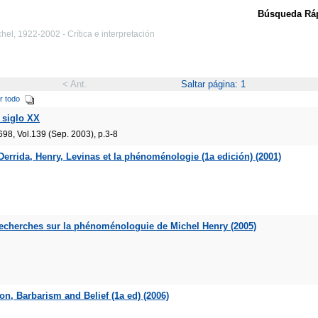
Búsqueda Ráp
chel, 1922-2002 - Crítica e interpretación
< Ant.
Saltar página: 1
r todo
l siglo XX
698, Vol.139 (Sep. 2003), p.3-8
 Derrida, Henry, Levinas et la phénoménologie (1a edición) (2001)
recherches sur la phénoménologuie de Michel Henry (2005)
on, Barbarism and Belief (1a ed) (2006)