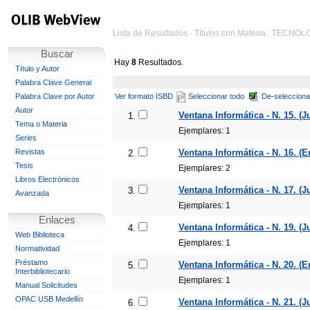
Lista de Resultados - Títulos con Materia : TECNO
Buscar
Hay
8
Resultados.
Título y Autor
Palabra Clave General
Palabra Clave por Autor
Ver formato ISBD
Seleccionar todo
De-selecciona
Autor
Ventana Informática - N. 15. (Ju
1.
Tema o Materia
Ejemplares: 1
Series
Revistas
Ventana Informática - N. 16. (E
2.
Tesis
Ejemplares: 2
Libros Electrónicos
Ventana Informática - N. 17. (Ju
3.
Avanzada
Ejemplares: 1
Enlaces
Ventana Informática - N. 19. (Ju
4.
Web Biblioteca
Ejemplares: 1
Normatividad
Préstamo
Ventana Informática - N. 20. (E
5.
Interbibliotecario
Ejemplares: 1
Manual Solicitudes
OPAC USB Medellín
Ventana Informática - N. 21. (Ju
6.