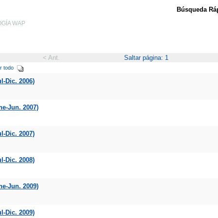
Búsqueda Ráp
LOGÍA WAP
< Ant.
Saltar página: 1
r todo
l-Dic. 2006)
ne-Jun. 2007)
l-Dic. 2007)
l-Dic. 2008)
ne-Jun. 2009)
l-Dic. 2009)