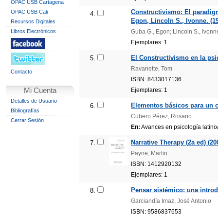
OPAC USB Cartagena
Constructivismo: El paradigm
OPAC USB Cali
4.
Egon, Lincoln S., Ivonne. (1
Recursos Digitales
Libros Electrónicos
Guba G., Egon; Lincoln S., Ivonn
Ejemplares: 1
El Constructivismo en la psic
5.
Ravanette, Tom
Contacto
ISBN: 8433017136
Mi Cuenta
Ejemplares: 1
Detalles de Usuario
Elementos básicos para un c
6.
Bibliografías
Cubero Pérez, Rosario
Cerrar Sesión
En:
Avances en psicología latino
Narrative Therapy (2a ed) (20
7.
Payne, Martin
ISBN: 1412920132
Ejemplares: 1
Pensar sistémico: una introd
8.
Garciandía Imaz, José Antonio
ISBN: 9586837653