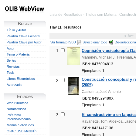
Lista de Resultados - Títulos con Materia : Construct
Buscar
Hay
11
Resultados.
Título y Autor
< Ant.
Palabra Clave General
Palabra Clave por Autor
Ver formato ISBD
Seleccionar todo
De-selecciona
Autor
Cognición y psicoterapía (1a 
1.
Tema o Materia
Mahoney, Michael J.; Freeman, Ar
Series
ISBN: 8475094813
Revistas
Ejemplares: 1
Tesis
Libros Electrónicos
Construcción conceptual y re
2.
(2005)
Avanzada
Castorina, José Antonio
Enlaces
ISBN: 849529480X
Web Biblioteca
Ejemplares: 1
Normatividad
El constructivimo en la psic
3.
Préstamo
Interbibliotecario
Ravanette, Tom; Aldekoa, Jason
Manual Solicitudes
ISBN: 8431417136
OPAC USB Medellín
Ejemplares: 1