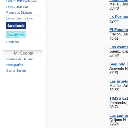
OPAC USB Cartagena
Mejía , Jo
OPAC USB Cali
38-40
Recursos Digitales
La Evaluac
Libros Electrónicos
42-44
El Estudio
Frailon, Jul
46-51
Contacto
Los exame
Sáenz, Cla
Mi Cuenta
52-56
Detalles de Usuario
Segundo E
Bibliografías
Acevedo Ri
Cerrar Sesión
57-61
Las prue
Mariño, Jul
62-66
TIMSS Est
Fernández,
68-71
Las compe
Quijano H.
72-74