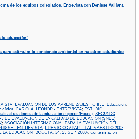
gma de los equipos colegiados. Entrevista con Denisse Vaillant.
e la educación"
a para estimular la conciencia ambiental en nuestros estudiantes
EVISTA
;
EVALUACIÓN DE LOS APRENDIZAJES - CHILE
;
Educación
;
 cívica
;
CARIOLA, LEONOR - ENTREVISTA
;
ESTUDIO
alidad académica de la educación superior (Ecaes)
;
SEGUNDO
L DE EVALUACIÓN DE LA CALIDAD DE EDUCACIÓN (SNEE)
;
)
;
ASOCIACIÓN INTERNACIONAL PARA LA EVALUACIÓN DEL
ENISSE - ENTREVISTA
;
PREMIO COMPARTIR AL MAESTRO 2008
;
LA EDUCACIÓN" BOGOTÁ, 24, 25 SEP. 2008)
;
Contaminación