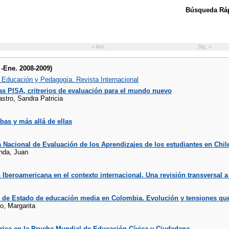
Búsqueda Ráp
< Ant.
Sig. >
. -Ene. 2008-2009)
, Educación y Pedagogía. Revista Internacional
s PISA, critrerios de evaluación para el mundo nuevo
stro, Sandra Patricia
bas y más allá de ellas
 Nacional de Evaluación de los Aprendizajes de los estudiantes en Chil
nda, Juan
Iberoamericana en el contexto internacional. Una revisión transversal a 
 de Estado de educación media en Colombia. Evolución y tensiones que
o, Margarita
rica en la Prueba Mundial de Educación Cívica y Ciudadana