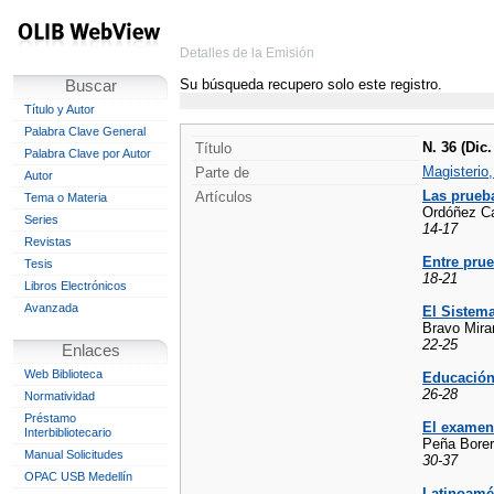
Detalles de la Emisión
Su búsqueda recupero solo este registro.
Buscar
Título y Autor
Palabra Clave General
N. 36 (Dic
Título
Palabra Clave por Autor
Magisterio
Parte de
Autor
Las prueba
Artículos
Tema o Materia
Ordóñez Ca
Series
14-17
Revistas
Entre prue
Tesis
18-21
Libros Electrónicos
Avanzada
El Sistema
Bravo Mira
22-25
Enlaces
Web Biblioteca
Educación 
26-28
Normatividad
Préstamo
El examen
Interbibliotecario
Peña Borer
Manual Solicitudes
30-37
OPAC USB Medellín
Latinoamé