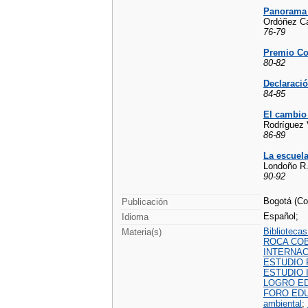
Panorama l
Ordóñez Ca
76-79
Premio Co
80-82
Declaració
84-85
El cambio 
Rodríguez 
86-89
La escuel
Londoño R.
90-92
Bogotá (Col
Publicación
Español;
Idioma
Bibliotecas
Materia(s)
ROCA COB
INTERNAC
ESTUDIO 
ESTUDIO 
LOGRO ED
FORO EDU
ambiental
;