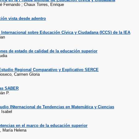
sé Fernando ; Chaux Torres, Enrique
ión vista desde adentro
 Internacional sobre Educación Cívica y Ciudadana (ICCS) de la IEA
ian
nes de estado de calidad de la educación superior
udia
studio Regional Comparativo y Explicativo SERCE
oseco, Carmen Gloria
bas SABER
ián P.
udio INternacional de Tendencias en Matemática y Ciencias
 Isabel
tencias en el marco de la educación superior
 , María Helena