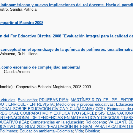
atinoaméricano y nuevas implicaciones del rol docente. Hacia el paradi
stro, Sandra Patricia
mpartir al Maestro 2008
n del For Educativo Distrital 2008 "Evaluación integral para la calidad d
conceptual en el aprendizaje de la química de polímeros, una alternativ
Valbuena, Rubi Liliana
a como escenario de complejidad ambiental
 , Claudia Andrea
ombia) : Cooperativa Editorial Magisterio, 2008-2009
 virtuales
;
Evaluación
;
PRUEBAS PISA
;
MARTÍNEZ RIZO, FELIPE - ENTR
OT, ENRIQUE - ENTREVISTA
;
Mediciones y pruebas educativas
;
Educación
IONAL SOBRE EDUCACIÓN CÍVICA Y CIUDADANA (ICCS)
;
Exámenes de c
REGIONAL COMPARATIVO Y EXPLICATIVO (SERCE)
;
SISTEMA NACIONA
INTERNACIONAL DE TENDENCIAS EN MATEMÁTICA Y CIENCIAS (TIMSS
UCATIVO (IEA)
;
Competencias en la educación
;
Rol docente
;
VAILLANT, D
CATIVO DISTRITAL 2008 "EVALUACIÓN INTEGRAL PARA LA CALIDAD DE 
Polímeros
;
Educación ambiental-Colombia
;
Vida
;
Bioética
;