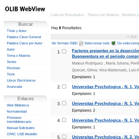
Lista de Resultados - Títulos con Materia : Modelos 
Buscar
Hay
8
Resultados.
Título y Autor
< Ant.
Palabra Clave General
Palabra Clave por Autor
Ver formato ISBD
Seleccionar todo
De-selecciona
Autor
Factores presentes en la deserción
1.
Tema o Materia
Buenaventura en el periodo compre
Series
Mateus Rodríguez , María Juliana; Peri
Revistas
Quecan, Gilma; Vera Maldonado, Luis 
Tesis
Ejemplares: 1
Libros Electrónicos
Universitas Psychologica - N. 1, Vo
Avanzada
2.
Ejemplares: 1
Enlaces
Universitas Psychologica - N. 1, Vo
3.
Web Biblioteca
Ejemplares: 2
Normatividad
Préstamo
Universitas Psychologica - N. 1, Vo
4.
Interbibliotecario
Ejemplares: 1
Manual Solicitudes
OPAC USB Medellín
Universitas Psychologica - N. 2, Vo
5.