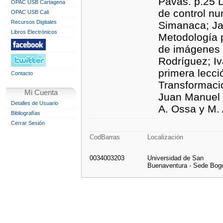
Pavas. p.25 D
OPAC USB Cartagena
de control n
OPAC USB Cali
Recursos Digitales
Simanaca; Ja
Libros Electrónicos
Metodología p
de imágenes 
Rodríguez; Iv
primera lecci
Contacto
Transformació
Mi Cuenta
Juan Manuel V
Detalles de Usuario
A. Ossa y M. 
Bibliografías
Cerrar Sesión
CodBarras
Localización
0034003203
Universidad de San
Buenaventura - Sede Bog