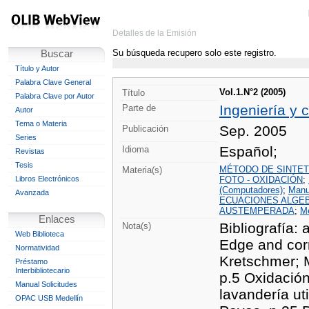
Detalles de la Emisión
Su búsqueda recupero solo este registro.
Buscar
Título y Autor
Palabra Clave General
Vol.1.N°2 (2005)
Título
Palabra Clave por Autor
Ingeniería y 
Parte de
Autor
Tema o Materia
Sep. 2005
Publicación
Series
Español;
Idioma
Revistas
Tesis
MÉTODO DE SINTET
Materia(s)
Libros Electrónicos
FOTO - OXIDACIÓN
;
(Computadores)
;
Manu
Avanzada
ECUACIONES ALGE
AUSTEMPERADA
;
M
Enlaces
Bibliografía: 
Nota(s)
Web Biblioteca
Edge and corne
Normatividad
Kretschmer; 
Préstamo
Interbibliotecario
p.5 Oxidación
Manual Solicitudes
lavandería ut
OPAC USB Medellín