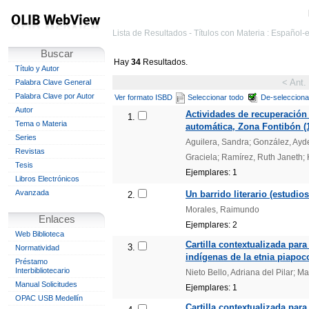
Lista de Resultados - Títulos con Materia : Español
Buscar
Hay
34
Resultados.
Título y Autor
< Ant.
Palabra Clave General
Palabra Clave por Autor
Ver formato ISBD
Seleccionar todo
De-selecciona
Autor
Actividades de recuperación 
1.
Tema o Materia
automática, Zona Fontibón (
Series
Aguilera, Sandra; González, Ayd
Revistas
Graciela; Ramírez, Ruth Janeth;
Tesis
Ejemplares: 1
Libros Electrónicos
Avanzada
Un barrido literario (estudio
2.
Morales, Raimundo
Enlaces
Ejemplares: 2
Web Biblioteca
Cartilla contextualizada par
3.
Normatividad
indígenas de la etnia piapoc
Préstamo
Interbibliotecario
Nieto Bello, Adriana del Pilar; M
Manual Solicitudes
Ejemplares: 1
OPAC USB Medellín
Cartilla contextualizada par