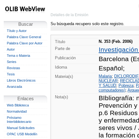
Detalles de la Emisión
Su búsqueda recupero solo este registro.
Buscar
Título y Autor
Palabra Clave General
N. 353 (Feb. 2006)
Título
Palabra Clave por Autor
Investigación
Parte de
Autor
Tema o Materia
Barcelona (Es
Publicación
Series
Español;
Idioma
Revistas
Tesis
Malaria
;
DICLORODIF
Materia(s)
Libros Electrónicos
NUCLEAR
;
RECICLA
Y SALUD
;
Pobreza
;
P
Avanzada
computadores)
;
Arqueo
BIbliografía: 
Nota(s)
Enlaces
Prevención y 
Web Biblioteca
p.6 Residuos 
Normatividad
Préstamo
y enfermedad 
Interbibliotecario
seres vivos /
Manual Solicitudes
la formación 
OPAC USB Medellín