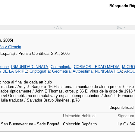
Búsqueda Ráp
< Ant.
Sig. >
r. 2005)
ón y Ciencia
(España) : Prensa Científica, S.A., 2005
nmune
;
INMUNIDAD INNATA
;
Cosmología
;
COSMOS - EDAD MEDIA
;
MICRO
S DE LA GRIPE
;
Criptografía
;
Geometría
;
Autoestima
;
NUNISMÁTICA
;
ARQU
;
: nota al final de cada artículo
 maduro / Amy J. Barger.p .16 El sistema inmunitario de alerta precoz / Luke 
ados ópticamente / John E Thomas, otros. p.36 El virus de la gripe de 1918 / 
 p.54 Geometría no conmutativa y espaciotiempo cuántico / José L. Fernández
lulia traducta / Salvador Bravo Jiménez. p.78
Disponibilidad
Ubicación Habitual
Signatura
e San Buenaventura - Sede Bogotá
Colección Depósito
I.y C./ 34