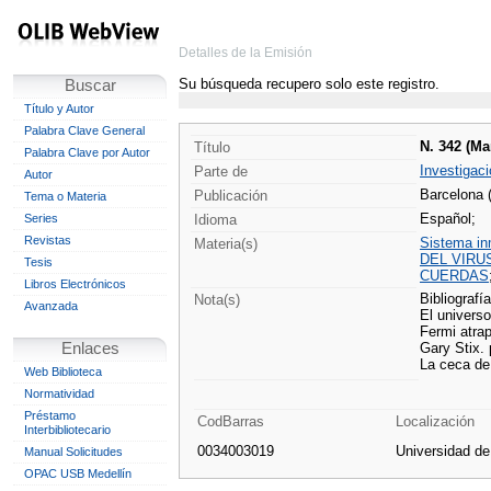
Detalles de la Emisión
Su búsqueda recupero solo este registro.
Buscar
Título y Autor
Palabra Clave General
N. 342 (Ma
Título
Palabra Clave por Autor
Investigaci
Parte de
Autor
Barcelona 
Publicación
Tema o Materia
Español;
Series
Idioma
Revistas
Sistema i
Materia(s)
DEL VIRU
Tesis
CUERDAS
Libros Electrónicos
Bibliografía
Nota(s)
Avanzada
El universo
Fermi atrap
Enlaces
Gary Stix.
La ceca de 
Web Biblioteca
Normatividad
Préstamo
CodBarras
Localización
Interbibliotecario
0034003019
Universidad d
Manual Solicitudes
OPAC USB Medellín