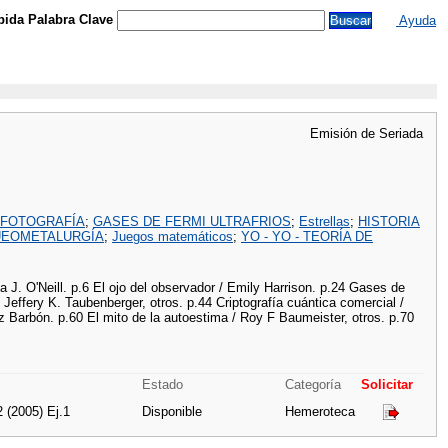
ida Palabra Clave
Ayuda
Emisión de Seriada
FOTOGRAFÍA
;
GASES DE FERMI ULTRAFRIOS
;
Estrellas
;
HISTORIA
EOMETALURGÍA
;
Juegos matemáticos
;
YO - YO - TEORÍA DE
a J. O'Neill. p.6 El ojo del observador / Emily Harrison. p.24 Gases de
Jeffery K. Taubenberger, otros. p.44 Criptografía cuántica comercial /
 Barbón. p.60 El mito de la autoestima / Roy F Baumeister, otros. p.70
Estado
Categoría
Solicitar
2 (2005) Ej.1
Disponible
Hemeroteca