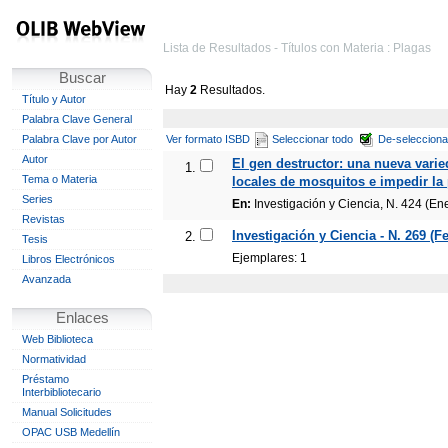
Lista de Resultados - Títulos con Materia : Plagas
Buscar
Hay
2
Resultados.
Título y Autor
Palabra Clave General
Palabra Clave por Autor
Ver formato ISBD
Seleccionar todo
De-selecciona
Autor
El gen destructor: una nueva vari
1.
Tema o Materia
locales de mosquitos e impedir la
Series
En:
Investigación y Ciencia, N. 424 (En
Revistas
Investigación y Ciencia - N. 269 (F
2.
Tesis
Ejemplares: 1
Libros Electrónicos
Avanzada
Enlaces
Web Biblioteca
Normatividad
Préstamo
Interbibliotecario
Manual Solicitudes
OPAC USB Medellín