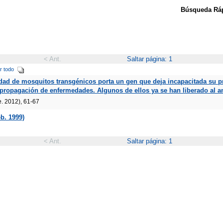
Búsqueda Ráp
< Ant.
Saltar página: 1
r todo
edad de mosquitos transgénicos porta un gen que deja incapacitada su p
 propagación de enfermedades. Algunos de ellos ya se han liberado al a
e. 2012), 61-67
eb. 1999)
< Ant.
Saltar página: 1