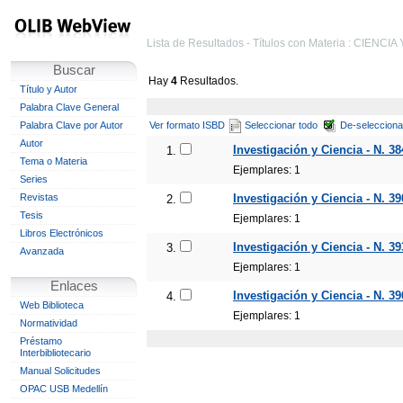
Lista de Resultados - Títulos con Materia : CIENC
Buscar
Hay
4
Resultados.
Título y Autor
Palabra Clave General
Palabra Clave por Autor
Ver formato ISBD
Seleccionar todo
De-selecciona
Autor
Investigación y Ciencia - N. 38
1.
Tema o Materia
Ejemplares: 1
Series
Revistas
Investigación y Ciencia - N. 39
2.
Tesis
Ejemplares: 1
Libros Electrónicos
Investigación y Ciencia - N. 39
3.
Avanzada
Ejemplares: 1
Enlaces
Investigación y Ciencia - N. 39
4.
Web Biblioteca
Ejemplares: 1
Normatividad
Préstamo
Interbibliotecario
Manual Solicitudes
OPAC USB Medellín