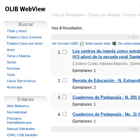
Lista de Resultados - Títulos con Materia : Centros d
Buscar
Hay
4
Resultados.
Título y Autor
< Ant.
Palabra Clave General
Palabra Clave por Autor
Ver formato ISBD
Seleccionar todo
De-selecciona
Autor
Los centros de interés como estrate
1.
Tema o Materia
(4-5 años) de la escuela rural San
Series
Cordero Cueto, Adriana Marcela ; Góm
Revistas
Ejemplares: 1
Tesis
Revista de Educación - N. Extraord
2.
Libros Electrónicos
Avanzada
Ejemplares: 2
Cuadernos de Pedagogía - N. 291 
3.
Enlaces
Ejemplares: 1
Web Biblioteca
Normatividad
Cuadernos de Pedagogía - No. 11 (O
4.
Préstamo
Ejemplares: 1
Interbibliotecario
Manual Solicitudes
< Ant.
OPAC USB Medellín