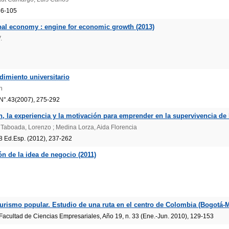
86-105
bal economy : engine for economic growth (2013)
.
imiento universitario
n
N°.43(2007), 275-292
ón, la experiencia y la motivación para emprender en la supervivencia d
 Taboada, Lorenzo ; Medina Lorza, Aida Florencia
28 Ed.Esp. (2012), 237-262
n de la idea de negocio (2011)
 turismo popular. Estudio de una ruta en el centro de Colombia (Bogotá-
acultad de Ciencias Empresariales, Año 19, n. 33 (Ene.-Jun. 2010), 129-153