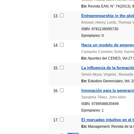
En:
Revista EAN, N°.74(2013), 
Entrepreneurship in the glo
13.
Kressel, Henry; Lento, Thomas V
ISBN: 9781139095730
Ejemplares: 0
Hacia un modelo de emprend
14.
Camacho Corredor, Dolly Yazmi
En:
Apuntes del CENES, Vol.27.
La influencia de la formaci
15.
Simón Moya, Virginia ; Revuelto
En:
Estudios Gerenciales, Vol. 
Innovación para la generació
16.
Sanabria Téllez, John Alirio
ISBN: 9789588635699
Ejemplares: 1
El mercadeo intuitivo en el
17.
En:
Management. Revista de la F