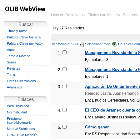
Lista de Resultados - Títulos con Materia : Emprend
Buscar
Hay
27
Resultados.
Título y Autor
Palabra Clave General
Palabra Clave por Autor
Ver formato ISBD
Seleccionar todo
De-selecciona
Autor
Management. Revista de la F
1.
Tema o Materia
Ejemplares: 3
Series
Revistas
Management. Revista de la F
2.
Tesis
Ejemplares: 1
Libros Electrónicos
Aplicación De Un ambiente v
3.
Avanzada
Reinoso Lastra, Juan Fernando
Enlaces
En:
Estudios Gerenciales, Vol. 2
Web Biblioteca
El CEO de Aramex cuenta có
4.
Normatividad
En:
Harvard Business Review, Vol
Préstamo
Interbibliotecario
Cómo ganar
5.
Manual Solicitudes
En:
RS Responsabilidad Sostenib
OPAC USB Medellín