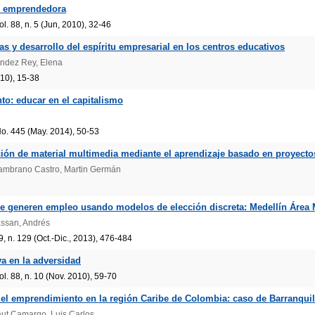
n emprendedora
. 88, n. 5 (Jun, 2010), 32-46
y desarrollo del espíritu empresarial en los centros educativos
ández Rey, Elena
10), 15-38
to: educar en el capitalismo
. 445 (May. 2014), 50-53
ción de material multimedia mediante el aprendizaje basado en proyecto
Zambrano Castro, Martin Germán
e generen empleo usando modelos de elección discreta: Medellín Área 
assan, Andrés
, n. 129 (Oct.-Dic., 2013), 476-484
va en la adversidad
. 88, n. 10 (Nov. 2010), 59-70
 el emprendimiento en la región Caribe de Colombia: caso de Barranquill
raut Camargo, Luis Carlos