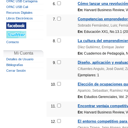
OPAC USB Cartagena
Cómo lanzar una revolució
6.
OPAC USB Cali
En:
Harvard Business Review, Vol
Recursos Digitales
Libros Electrónicos
Competencias emprendedoras 
7.
Sobrado Fernández, Luis; Fern
En:
Educación XX1, No.13.1 (20
La cultura del emprendimien
8.
Contacto
Díez Gutiérrez, Enrique Javier
Mi Cuenta
En:
Cuadernos de Pedagogía, No
Detalles de Usuario
Diseño, aplicación y evalua
9.
Bibliografías
Cifuentes Angulo, José David; 
Cerrar Sesión
Ejemplares: 1
Elección de ocupaciones qu
10.
Aparicio, Sebastian; Ramírez H
En:
Estudios Gerenciales, Vol. 29
Encontrar ventaja competiti
11.
En:
Harvard Business Review, Vol
El entorno competitivo para
12.
Orozco Triana, Jairo Alonso; Ar