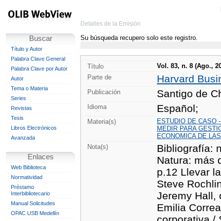
Detalles de la Emisión
Su búsqueda recupero solo este registro.
Buscar
Título y Autor
Palabra Clave General
Vol. 83, n. 8 (Ago., 2
Título
Palabra Clave por Autor
Harvard Busi
Parte de
Autor
Tema o Materia
Santigo de Ch
Publicación
Series
Español;
Idioma
Revistas
Tesis
ESTUDIO DE CASO 
Materia(s)
Libros Electrónicos
MEDIR PARA GESTI
ECONOMICA DE LAS
Avanzada
Bibliografía: 
Nota(s)
Enlaces
Natura: más q
Web Biblioteca
p.12 Llevar l
Normatividad
Steve Rochli
Préstamo
Jeremy Hall, 
Interbibliotecario
Manual Solicitudes
Emilia Correa
OPAC USB Medellín
corporativa /