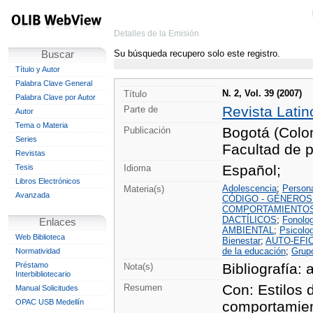
Detalles de la Emisión
Su búsqueda recupero solo este registro.
Buscar
Título y Autor
Palabra Clave General
N. 2, Vol. 39 (2007)
Título
Palabra Clave por Autor
Revista Lati
Parte de
Autor
Tema o Materia
Bogotá (Colo
Publicación
Series
Facultad de 
Revistas
Español;
Tesis
Idioma
Libros Electrónicos
Adolescencia
;
Persona
Materia(s)
Avanzada
CÓDIGO - GÉNEROS
COMPORTAMIENTOS
DACTÍLICOS
;
Fonolo
Enlaces
AMBIENTAL
;
Psicolog
Web Biblioteca
Bienestar
;
AUTO-EFI
de la educación
;
Grup
Normatividad
Préstamo
Bibliografía: 
Nota(s)
Interbibliotecario
Con: Estilos 
Resumen
Manual Solicitudes
OPAC USB Medellín
comportamient