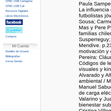
OPAC USB Cartagena
Paula Samper
OPAC USB Cali
La influenci
Recursos Digitales
futbolistas j
Libros Electrónicos
Sousa; Carme 
Mas y Pere Pa
familias chil
Contacto
Susperreguy;
Mendive. p.2
Mi Cuenta
motivación y
Detalles de Usuario
Pereira: Cláu
Bibliografías
Cerrar Sesión
Códigos de le
visuales y ki
Alvarado y Al
ambiental / 
Manuel Sabuc
de carga eléc
Valarino y Ju
bienestar sub
Cristina Vill