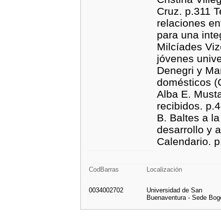
Cruz. p.311 T
relaciones en
para una inte
Milcíades Vi
jóvenes unive
Denegri y Ma
domésticos (C
Alba E. Musta
recibidos. p.
B. Baltes a l
desarrollo y 
Calendario. p
CodBarras
Localización
0034002702
Universidad de San
Buenaventura - Sede Bog