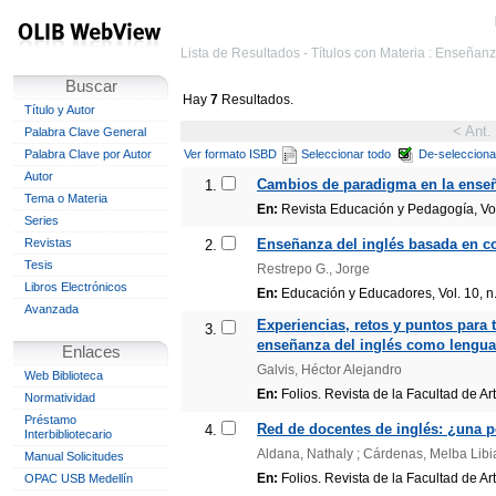
Lista de Resultados - Títulos con Materia : Enseñanz
Buscar
Hay
7
Resultados.
Título y Autor
< Ant.
Palabra Clave General
Palabra Clave por Autor
Ver formato ISBD
Seleccionar todo
De-selecciona
Autor
Cambios de paradigma en la enseña
1.
Tema o Materia
En:
Revista Educación y Pedagogía, Vol.
Series
Revistas
Enseñanza del inglés basada en co
2.
Tesis
Restrepo G., Jorge
Libros Electrónicos
En:
Educación y Educadores, Vol. 10, n
Avanzada
Experiencias, retos y puntos para 
3.
enseñanza del inglés como lengua 
Enlaces
Galvis, Héctor Alejandro
Web Biblioteca
En:
Folios. Revista de la Facultad de A
Normatividad
Préstamo
Red de docentes de inglés: ¿una p
4.
Interbibliotecario
Aldana, Nathaly ; Cárdenas, Melba Libi
Manual Solicitudes
En:
Folios. Revista de la Facultad de Ar
OPAC USB Medellín