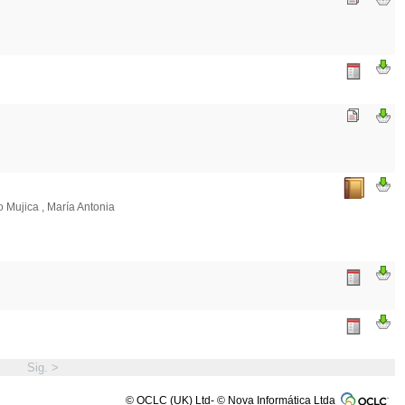
 Mujica , María Antonia
Sig. >
© OCLC (UK) Ltd- © Nova Informática Ltda