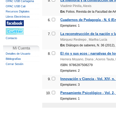
La memoria y la construcción de l
5.
OPAC USB Cartagena
Vladimir Pïnilla, Alexis
OPAC USB Cali
Recursos Digitales
En:
Folios. Revista de la Facultad de A
Libros Electrónicos
Cuadernos de Pedagogía - N. 6 (En
6.
Ejemplares: 1
La reconstrucción de la nación y l
7.
Contacto
Márquez Restrepo , Martha Lucía
En:
Diálogos de saberes, N. 36 (2012),
Mi Cuenta
El rio y sus ecos : narrativas de
8.
Detalles de Usuario
Bibliografías
Herrera Moyano, Diana ; Aceros Tauta, 
Cerrar Sesión
ISBN: 9786287508279
Ejemplares: 2
Innovación y Ciencia - Vol. XIV, n. 
9.
Ejemplares: 3
Pensamiento Psicológico - Vol. 2, n
10.
Ejemplares: 1