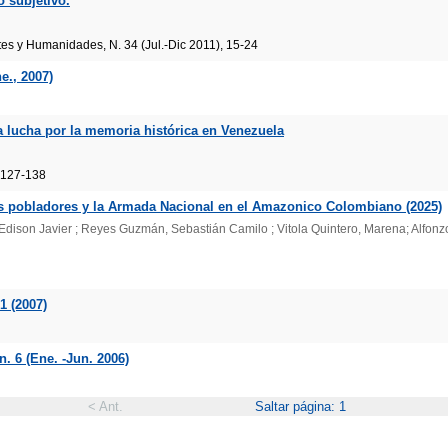
o subjetivo.
rtes y Humanidades, N. 34 (Jul.-Dic 2011), 15-24
e., 2007)
a lucha por la memoria histórica en Venezuela
 127-138
 los pobladores y la Armada Nacional en el Amazonico Colombiano (2025)
Edison Javier ; Reyes Guzmán, Sebastián Camilo ; Vitola Quintero, Marena; Alfonzo
1 (2007)
. 6 (Ene. -Jun. 2006)
< Ant.
Saltar página: 1