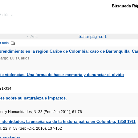
Búsqueda Ráp
Histórica
< Ant.
Saltar página: 1
r todo
prendimiento en la región Caribe de Colombia: caso de Barranquilla, Car
margo, Luis Carlos
de violencias. Una forma de hacer memoria y denunciar el olvido
321-334
nes sobre su naturaleza e impactos.
rtes y Humanidades, N. 33 (Ene.-Jun 2011), 61-76
identidades: la enseñanza de la historia patria en Colombia, 1850-1911
 22, n. 58 (Sep.-Dic. 2010), 137-152