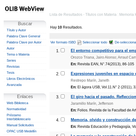
Lista de Resultados - Títulos con Materia : Memoria 
Buscar
Hay
10
Resultados.
Título y Autor
Palabra Clave General
Palabra Clave por Autor
Ver formato ISBD
Seleccionar todo
De-selecciona
Autor
El entorno competitivo para el em
1.
Tema o Materia
Orozco Triana, Jairo Alonso; Arraut Ca
Series
En:
Revista EAN, N°.74(2013), 86-105
Revistas
Tesis
Expresiones juveniles en espacio 
2.
Libros Electrónicos
Restrepo Marín, Janeth
Avanzada
En:
El ágora USB, Vol.11.N° 2 (2011), 
Enlaces
El giro hacia el pasado. Refleccio
3.
Web Biblioteca
Jaramillo Marín, Jefferson
Normatividad
En:
Folios. Revista de la Facultad de A
Préstamo
Interbibliotecario
Memoria, olvido y construcción de 
4.
Manual Solicitudes
En:
Revista Educación y Pedagogía, Vol.
OPAC USB Medellín