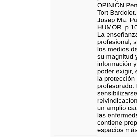
OPINIÓN Pensa
Tort Bardolet
Josep Ma. Pu
HUMOR. p.1
La enseñanza,
profesional, 
los medios de
su magnitud y
información y
poder exigir,
la protección 
profesorado. 
sensibilizars
reivindicacio
un amplio cau
las enfermed
contiene prop
espacios más