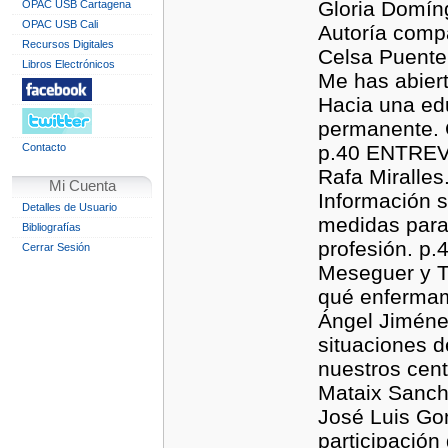
Gloria Domíngu
OPAC USB Cartagena
OPAC USB Cali
Autoría compa
Recursos Digitales
Celsa Puente
Libros Electrónicos
Me has abier
Hacia una edu
permanente. C
Contacto
p.40 ENTREVI
Rafa Miralle
Mi Cuenta
Información 
Detalles de Usuario
medidas para 
Bibliografías
profesión. p.
Cerrar Sesión
Meseguer y T
qué enfermam
Ángel Jiméne
situaciones d
nuestros cent
Mataix Sanch
José Luis Go
participación