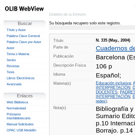
Detalles de la Emisión
Su búsqueda recupero solo este registro.
Buscar
Título y Autor
Palabra Clave General
N. 335 (May., 2004)
Título
Palabra Clave por Autor
Cuadernos d
Parte de
Autor
Tema o Materia
Barcelona (Es
Publicación
Series
106 p
Descripción Física
Revistas
Tesis
Español;
Idioma
Libros Electrónicos
Educación inclusiva
;
A
Materia(s)
Avanzada
INTERPRETACIÓN
;
DOCENTES
;
PADRES
Enlaces
INTERPRETACIÓN
;
E
redes)
;
Web Biblioteca
Bibliografía y
Nota(s)
Normatividad
Préstamo
Sumario Edito
Interbibliotecario
p.10 Internac
Manual Solicitudes
Borrajo. p.14
OPAC USB Medellín