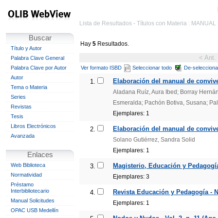
Lista de Resultados - Títulos con Materia : MAN
Buscar
Hay
5
Resultados.
Título y Autor
< Ant.
Palabra Clave General
Palabra Clave por Autor
Ver formato ISBD
Seleccionar todo
De-selecciona
Autor
Elaboración del manual de convive
1.
Tema o Materia
Aladana Ruíz, Aura Ibed; Borray Herná
Series
Esmeralda; Pachón Botiva, Susana; Pa
Revistas
Ejemplares: 1
Tesis
Libros Electrónicos
Elaboración del manual de convive
2.
Avanzada
Solano Gutiérrez, Sandra Solid
Ejemplares: 1
Enlaces
Web Biblioteca
Magisterio, Educación y Pedagogía.
3.
Normatividad
Ejemplares: 3
Préstamo
Interbibliotecario
Revista Educación y Pedagogía - N.
4.
Manual Solicitudes
Ejemplares: 1
OPAC USB Medellín