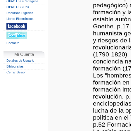
OPAC USB Cartagena
pedagógico) e
OPAC USB Cali
formación y l
Recursos Digitales
estable autó
Libros Electrónicos
Goethe. p.17 
humanista gen
y riesgos de 
Contacto
revolucionari
(1790-1820). 
Mi Cuenta
conciencia na
Detalles de Usuario
Bibliografías
formación (17
Cerrar Sesión
Los "hombres 
formación en 
formación inte
revolución. p
enciclopedias
lucha de la o
política en e
p.52 Formaci