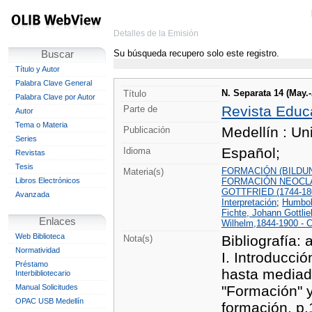
Detalles de la Emisión
Su búsqueda recupero solo este registro.
Buscar
Título y Autor
Palabra Clave General
N. Separata 14 (May.
Título
Palabra Clave por Autor
Revista Educ
Parte de
Autor
Tema o Materia
Medellín : Un
Publicación
Series
Español;
Idioma
Revistas
Tesis
FORMACIÓN (BILDU
Materia(s)
Libros Electrónicos
FORMACIÓN NEOCL
GOTTFRIED (1744-18
Avanzada
Interpretación
;
Humbold
Fichte, Johann Gottlie
Enlaces
Wilhelm,1844-1900 - Cr
Web Biblioteca
Bibliografía: 
Nota(s)
Normatividad
I. Introducció
Préstamo
hasta mediado
Interbibliotecario
Manual Solicitudes
"Formación" y
OPAC USB Medellín
formación. p.