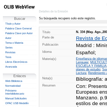
Detalles de la Emisión
Su búsqueda recupero solo este registro.
Buscar
Título y Autor
Palabra Clave General
N. 334 (May. Ago.,2
Título
Palabra Clave por Autor
Revista de E
Parte de
Autor
Tema o Materia
Madrid : Mini
Publicación
Series
Español;
Idioma
Revistas
Tesis
Enseñanza de idioma
Materia(s)
Libros Electrónicos
Lenguaje
;
MULTICUL
ESCUELA Y FAMILIA
Avanzada
planes de estudio
;
Soc
Lectura
;
Rendimiento
Enlaces
Bibliografía: 
Nota(s)
Web Biblioteca
Con: Present
Resumen
Normatividad
Préstamo
Europeas ens
Interbibliotecario
Manzano. p.9 
Manual Solicitudes
estilos de en
OPAC USB Medellín