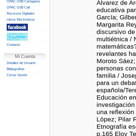
Álvarez de Ar
OPAC USB Cartagena
OPAC USB Cali
educativa para
Recursos Digitales
García; Gilb
Libros Electrónicos
Margarita Rey
discursivo de
multiétnica /
Contacto
matemáticas? 
revelantes ha
Mi Cuenta
Moroto Sáez; 
Detalles de Usuario
personas con 
Bibliografías
familia / Jose
Cerrar Sesión
para un debat
española/Tere
Educación en
investigación
una reflexión
López; Pilar
Etnografía es
p.165 Eloy Te