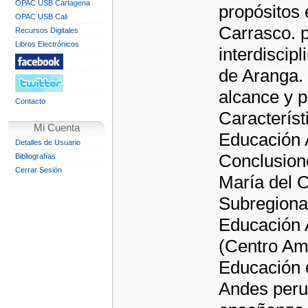
OPAC USB Cartagena
propósitos 
OPAC USB Cali
Carrasco. p
Recursos Digitales
Libros Electrónicos
interdiscip
de Aranga. 
alcance y p
Contacto
Característ
Mi Cuenta
Educación A
Detalles de Usuario
Conclusione
Bibliografías
Cerrar Sesión
María del 
Subregional
Educación A
(Centro Amé
Educación 
Andes peru