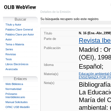
Detalles de la Emisión
Su búsqueda recupero solo este registro.
Buscar
Título y Autor
Palabra Clave General
N. 16 (Ene.-Abr.,199
Título
Palabra Clave por Autor
Revista Ib
Parte de
Autor
Tema o Materia
Madrid : O
Publicación
Series
Revistas
(OEI), 199
Tesis
Libros Electrónicos
Español;
Idioma
Avanzada
Educación ambiental-
Materia(s)
ENSEÑANZA POR P
Enlaces
Bibliografía
Nota(s)
Web Biblioteca
Normatividad
La Educació
Préstamo
Interbibliotecario
María del 
Manual Solicitudes
ambiental: 
OPAC USB Medellín