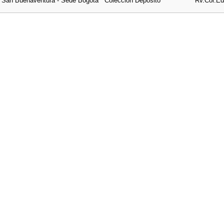
e San Buenaventura - Sede Bogotá
Colección Depósito
Rv.Col.Ed