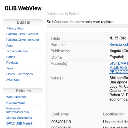
Detalles de la Emisión
Su búsqueda recupero solo este registro.
Buscar
Título y Autor
Palabra Clave General
N. 35 (Dic.
Título
Palabra Clave por Autor
Revista co
Parte de
Autor
Bogotá (Co
Publicación
Tema o Materia
Español;
Series
Idioma
Revistas
SISTEMA 
Materia(s)
MUJERES 
Tesis
PEDAGOG
Libros Electrónicos
Bibliografía
Nota(s)
Avanzada
Una época d
Lucy M. Co
Enlaces
Orlando Me
Robert V. F
Web Biblioteca
económicas 
Normatividad
Préstamo
Interbibliotecario
CodBarras
Localización
Manual Solicitudes
0034001119
Universidad d
OPAC USB Medellín