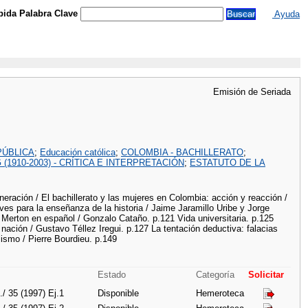
ida Palabra Clave
Ayuda
Emisión de Seriada
PÚBLICA
;
Educación católica
;
COLOMBIA - BACHILLERATO
;
(1910-2003) - CRÍTICA E INTERPRETACIÓN
;
ESTATUTO DE LA
eración / El bachillerato y las mujeres en Colombia: acción y reacción /
s para la enseñanza de la historia / Jaime Jaramillo Uribe y Jorge
 Merton en español / Gonzalo Cataño. p.121 Vida universitaria. p.125
 nación / Gustavo Téllez Iregui. p.127 La tentación deductiva: falacias
lismo / Pierre Bourdieu. p.149
Estado
Categoría
Solicitar
./ 35 (1997) Ej.1
Disponible
Hemeroteca