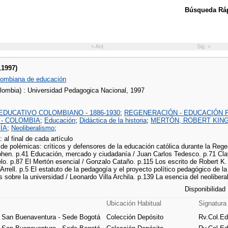
Búsqueda Ráp
< Ant.
Sig. >
,1997)
lombiana de educación
lombia) : Universidad Pedagogica Nacional, 1997
EDUCATIVO COLOMBIANO - 1886-1930
;
REGENERACIÓN - EDUCACIÓN 
- COLOMBIA
;
Educación
;
Didáctica de la historia
;
MERTÓN, ROBERT KING 
ÍA
;
Neoliberalismo
;
: al final de cada artículo
e polémicas: críticos y defensores de la educación católica durante la Regen
hen. p.41 Educación, mercado y ciudadanía / Juan Carlos Tedesco. p.71 Clave
lo. p.87 El Mertón esencial / Gonzalo Cataño. p.115 Los escrito de Robert K.
Arrell. p.5 El estatuto de la pedagogía y el proyecto político pedagógico de la
sobre la universidad / Leonardo Villa Archila. p.139 La esencia del neolibera
Disponibilidad
Ubicación Habitual
Signatura
e San Buenaventura - Sede Bogotá
Colección Depósito
Rv.Col.Ed