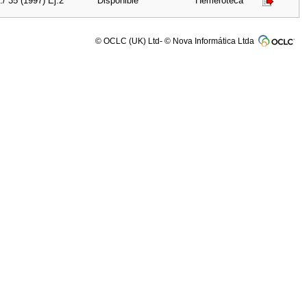
./ 35 (1997) Ej.2
Disponible
Hemeroteca
© OCLC (UK) Ltd- © Nova Informática Ltda