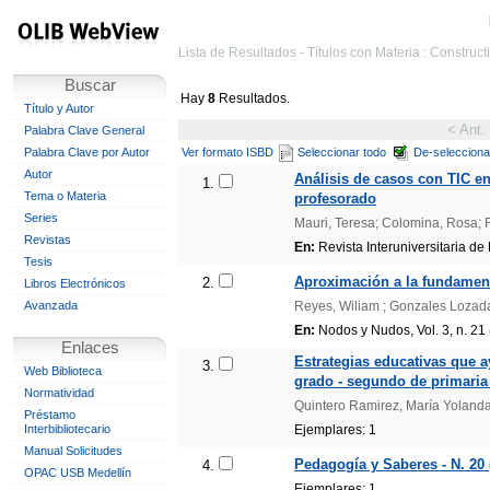
Lista de Resultados - Títulos con Materia : Construct
Buscar
Hay
8
Resultados.
Título y Autor
< Ant.
Palabra Clave General
Palabra Clave por Autor
Ver formato ISBD
Seleccionar todo
De-selecciona
Autor
Análisis de casos con TIC en
1.
Tema o Materia
profesorado
Series
Mauri, Teresa; Colomina, Rosa; 
Revistas
En:
Revista Interuniversitaria de
Tesis
Aproximación a la fundament
2.
Libros Electrónicos
Avanzada
Reyes, Wiliam ; Gonzales Lozada,
En:
Nodos y Nudos, Vol. 3, n. 21 
Enlaces
Estrategias educativas que a
3.
Web Biblioteca
grado - segundo de primaria 
Normatividad
Quintero Ramirez, María Yolanda
Préstamo
Interbibliotecario
Ejemplares: 1
Manual Solicitudes
Pedagogía y Saberes - N. 20 
4.
OPAC USB Medellín
Ejemplares: 1