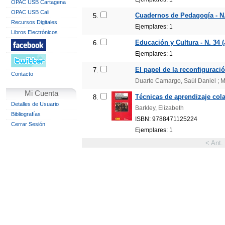
OPAC USB Cartagena
OPAC USB Cali
Cuadernos de Pedagogía - N.
5.
Recursos Digitales
Ejemplares: 1
Libros Electrónicos
Educación y Cultura - N. 34 (
6.
Ejemplares: 1
El papel de la reconfiguració
7.
Contacto
Duarte Camargo, Saúl Daniel ; 
Mi Cuenta
Técnicas de aprendizaje cola
8.
Detalles de Usuario
Barkley, Elizabeth
Bibliografías
ISBN: 9788471125224
Cerrar Sesión
Ejemplares: 1
< Ant.