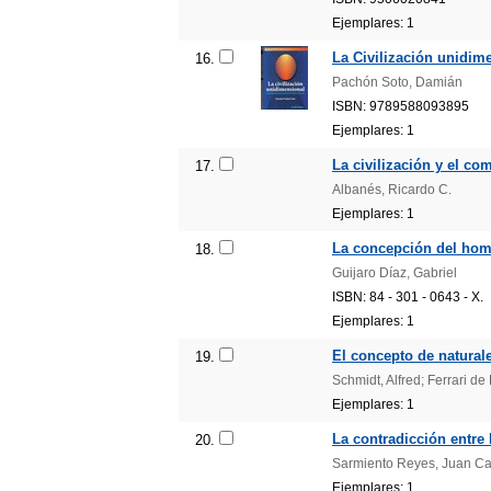
Ejemplares: 1
La Civilización unidim
16.
Pachón Soto, Damián
ISBN: 9789588093895
Ejemplares: 1
La civilización y el c
17.
Albanés, Ricardo C.
Ejemplares: 1
La concepción del hom
18.
Guijaro Díaz, Gabriel
ISBN: 84 - 301 - 0643 - X.
Ejemplares: 1
El concepto de naturale
19.
Schmidt, Alfred; Ferrari de 
Ejemplares: 1
La contradicción entre 
20.
Sarmiento Reyes, Juan Ca
Ejemplares: 1