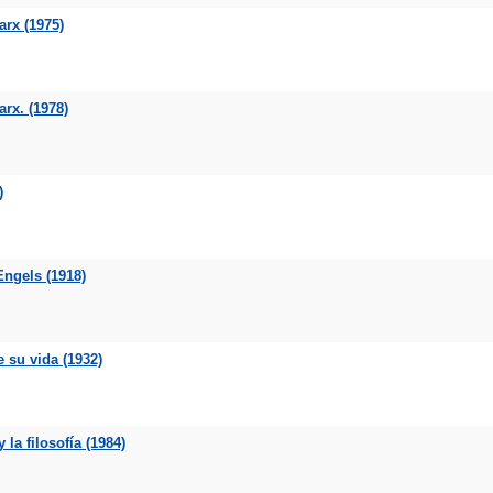
arx (1975)
rx. (1978)
)
Engels (1918)
e su vida (1932)
la filosofía (1984)