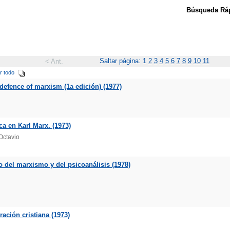
Búsqueda Ráp
Saltar página: 1
2
3
4
5
6
7
8
9
10
11
< Ant.
r todo
defence of marxism (1a edición) (1977)
a en Karl Marx. (1973)
Octavio
o del marxismo y del psicoanálisis (1978)
ración cristiana (1973)