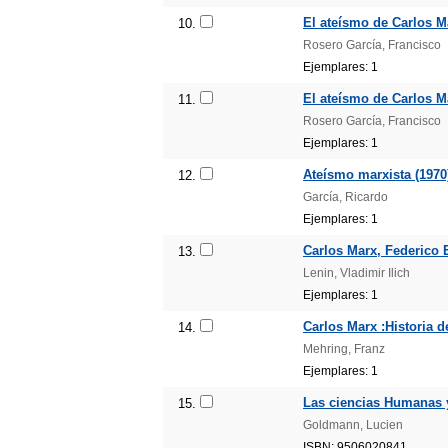
El ateísmo de Carlos M
10.
Rosero García, Francisco
Ejemplares: 1
El ateísmo de Carlos Ma
11.
Rosero García, Francisco
Ejemplares: 1
Ateísmo marxista (1970
12.
García, Ricardo
Ejemplares: 1
Carlos Marx, Federico 
13.
Lenin, Vladimir Ilich
Ejemplares: 1
Carlos Marx :Historia d
14.
Mehring, Franz
Ejemplares: 1
Las ciencias Humanas y 
15.
Goldmann, Lucien
ISBN: 9506020841