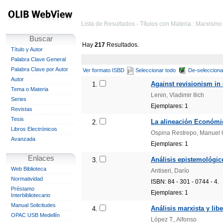
Lista de Resultados - Títulos con Materia : Marxismo
Buscar
Hay
217
Resultados.
Título y Autor
Palabra Clave General
Palabra Clave por Autor
Ver formato ISBD
Seleccionar todo
De-selecciona
Autor
Against revisionism in 
1.
Tema o Materia
Lenin, Vladimir Ilich
Series
Ejemplares: 1
Revistas
Tesis
La alineación Económic
2.
Libros Electrónicos
Ospina Restrepo, Manuel 
Avanzada
Ejemplares: 1
Enlaces
Análisis epistemológic
3.
Web Biblioteca
Antiseri, Darío
Normatividad
ISBN: 84 - 301 - 0744 - 4.
Préstamo
Ejemplares: 1
Interbibliotecario
Manual Solicitudes
Análisis marxista y libe
4.
OPAC USB Medellín
López T., Alfonso