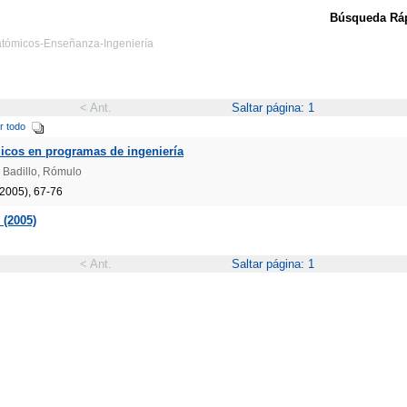
Búsqueda Ráp
s atómicos-Enseñanza-Ingeniería
< Ant.
Saltar página: 1
r todo
cos en programas de ingeniería
o Badillo, Rómulo
(2005), 67-76
 (2005)
< Ant.
Saltar página: 1