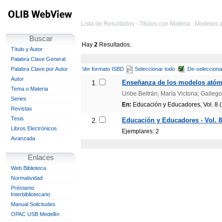
Lista de Resultados - Títulos con Materia : Modelo
Buscar
Hay
2
Resultados.
Título y Autor
Palabra Clave General
Palabra Clave por Autor
Ver formato ISBD
Seleccionar todo
De-selecciona
Autor
Enseñanza de los modelos atómi
1.
Tema o Materia
Uribe Beltrán, María Victoria; Galleg
Series
En:
Educación y Educadores, Vol. 8 
Revistas
Tesis
Educación y Educadores - Vol. 8
2.
Libros Electrónicos
Ejemplares: 2
Avanzada
Enlaces
Web Biblioteca
Normatividad
Préstamo
Interbibliotecario
Manual Solicitudes
OPAC USB Medellín