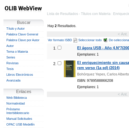
Lista de Resultados - Títulos con Materia : Enriquecim
Buscar
Hay
2
Resultados.
Título y Autor
< Ant.
Palabra Clave General
Palabra Clave por Autor
Ver formato ISBD
Seleccionar todo
De-selecciona
Autor
El ágora USB - Año 4.N°7(200
1.
Tema o Materia
Ejemplares: 1
Series
El enriquecimiento sin causa 
Revistas
2.
rem verso (1a ed) (2014)
Tesis
Bohórquez Yepes, Carlos Alberto
Libros Electrónicos
Avanzada
ISBN: 9789588866208
Ejemplares: 1
Enlaces
< Ant.
Web Biblioteca
Normatividad
Préstamo
Interbibliotecario
Manual Solicitudes
OPAC USB Medellín