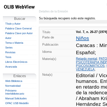
Detalles de la Emisión
Su búsqueda recupero solo este registro.
Buscar
Título y Autor
Palabra Clave General
Vol. 7, n. 26-27 (1974
Título
Palabra Clave por Autor
Niños
Parte de
Autor
Tema o Materia
Caracas : Min
Publicación
Series
Español;
Idioma
Revistas
Tesis
Retardo mental
;
PATO
Materia(s)
Libros Electrónicos
PSICOTERAPIA INDI
PSICOSOMÁTICOS
;
Avanzada
VENEZUELA
;
Editorial / Vi
Nota(s)
Enlaces
humanos. Enf
Web Biblioteca
en retardo me
Normatividad
Préstamo
de la redence
Interbibliotecario
/ Abraham Kri
Manual Solicitudes
Hernández Se
OPAC USB Medellín