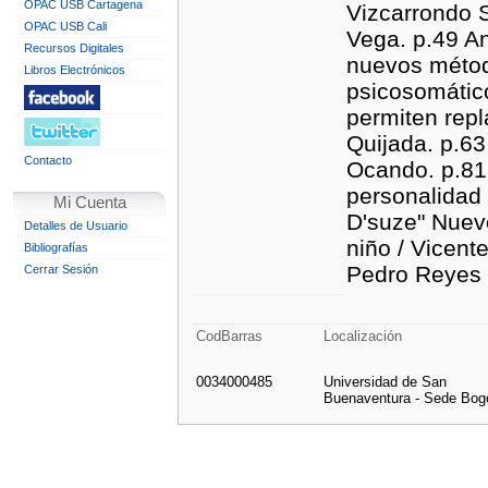
OPAC USB Cartagena
Vizcarrondo S
OPAC USB Cali
Vega. p.49 An
Recursos Digitales
nuevos método
Libros Electrónicos
psicosomático
permiten repl
Quijada. p.63
Contacto
Ocando. p.81 
personalidad 
Mi Cuenta
D'suze" Nuevo
Detalles de Usuario
niño / Vicent
Bibliografías
Pedro Reyes E
Cerrar Sesión
CodBarras
Localización
0034000485
Universidad de San
Buenaventura - Sede Bog