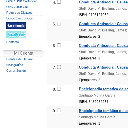
OPAC USB Cartagena
Conducta Antisocial: Causas
4.
OPAC USB Cali
Stoff, David M; Breiling, James;
Recursos Digitales
ISBN: 9706137053
Libros Electrónicos
Conducta Antisocial: Causas
5.
Stoff, David M; Breiling, James;
Ejemplares: 2
Contacto
Conducta Antisocial: Causas
6.
Stoff, David M; Breiling, James;
Mi Cuenta
Ejemplares: 2
Detalles de Usuario
Bibliografías
Conducta Antisocial: Causas
7.
Cerrar Sesión
Stoff, David M; Breiling, James;
Ejemplares: 2
Enciclopedia temática de ed
8.
Santiago Molina García
ISBN: 8486235537
Enciclopedia temática de ed
9.
Santiago Molina García
Ejemplares: 1