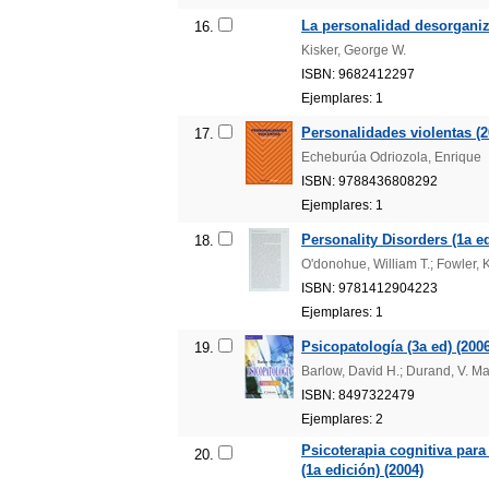
La personalidad desorganiz
16.
Kisker, George W.
ISBN: 9682412297
Ejemplares: 1
Personalidades violentas (2
17.
Echeburúa Odriozola, Enrique
ISBN: 9788436808292
Ejemplares: 1
Personality Disorders (1a ed
18.
O'donohue, William T.; Fowler, Ka
ISBN: 9781412904223
Ejemplares: 1
Psicopatología (3a ed) (2006
19.
Barlow, David H.; Durand, V. Ma
ISBN: 8497322479
Ejemplares: 2
Psicoterapia cognitiva para 
20.
(1a edición) (2004)