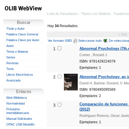
Lista de Resultados - Títulos con Materia : Trastorn
Buscar
Hay
34
Resultados.
Título y Autor
< Ant.
Palabra Clave General
Palabra Clave por Autor
Ver formato ISBD
Seleccionar todo
De-selecciona
Autor
Abnormal Psychology (7th.e
1.
Tema o Materia
Comer , Ronald J
Series
ISBN: 9781429224079
Revistas
Ejemplares: 1
Tesis
Libros Electrónicos
Abnormal Psychology: an int
2.
Avanzada
David H, Barlow; Durand, V. Ma
ISBN: 9780495095569
Enlaces
Ejemplares: 2
Web Biblioteca
Normatividad
Comparación de funciones ej
3.
(2012)
Préstamo
Interbibliotecario
Rodríguez Riveros, Oscar Javi
Manual Solicitudes
Ejemplares: 1
OPAC USB Medellín