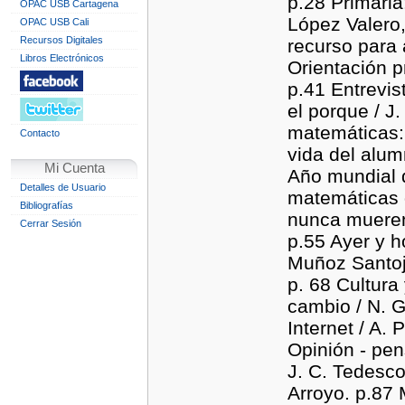
p.28 Primari
OPAC USB Cartagena
López Valero,
OPAC USB Cali
Recursos Digitales
recurso para 
Libros Electrónicos
Orientación p
p.41 Entrevis
el porque / 
matemáticas:i
Contacto
vida del alum
Mi Cuenta
Año mundial 
Detalles de Usuario
matemáticas d
Bibliografías
nunca mueren 
Cerrar Sesión
p.55 Ayer y h
Muñoz Santoj
p. 68 Cultur
cambio / N. G
Internet / A.
Opinión - pe
J. C. Tedesco.
Arroyo. p.87 