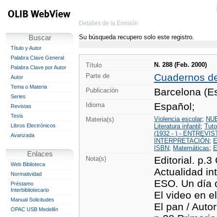
Detalles de la Emisión
Su búsqueda recupero solo este registro.
Buscar
Título y Autor
Palabra Clave General
N. 288 (Feb. 2000)
Título
Palabra Clave por Autor
Cuadernos d
Parte de
Autor
Tema o Materia
Barcelona (Es
Publicación
Series
Español;
Idioma
Revistas
Tesis
Violencia escolar
;
NU
Materia(s)
Libros Electrónicos
Literatura infantil
;
Tuto
(1932 - ) - ENTREVIS
Avanzada
INTERPRETACIÓN
;
ISBN
;
Matemáticas
;
E
Enlaces
Editorial. p.3
Nota(s)
Web Biblioteca
Actualidad in
Normatividad
ESO. Un día d
Préstamo
Interbibliotecario
El video en el
Manual Solicitudes
El pan / Autor
OPAC USB Medellín