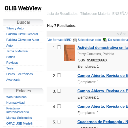
Lista de Resultados - Títulos con Materia : ENS
Buscar
Hay
7
Resultados.
Título y Autor
< Ant.
Palabra Clave General
Palabra Clave por Autor
Ver formato ISBD
Seleccionar todo
De-selecciona
Autor
Actividad demostrativa en la
1.
Tema o Materia
Perry Carrasco, Patricia
Series
ISBN: 958822666X
Revistas
Ejemplares: 1
Tesis
Libros Electrónicos
Campo Abierto. Revista de E
2.
Avanzada
Ejemplares: 1
Enlaces
Campo Abierto. Revista de E
3.
Web Biblioteca
Ejemplares: 1
Normatividad
Campo Abierto. Revista de E
4.
Préstamo
Interbibliotecario
Ejemplares: 1
Manual Solicitudes
Cuadernos de Pedagogía - N.
5.
OPAC USB Medellín