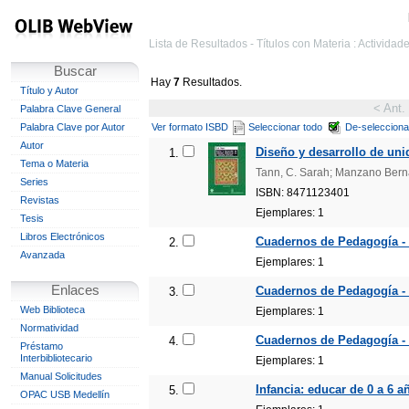
Lista de Resultados - Títulos con Materia : Actividade
Buscar
Hay
7
Resultados.
Título y Autor
< Ant.
Palabra Clave General
Palabra Clave por Autor
Ver formato ISBD
Seleccionar todo
De-selecciona
Autor
Diseño y desarrollo de unid
1.
Tema o Materia
Tann, C. Sarah; Manzano Bern
Series
ISBN: 8471123401
Revistas
Ejemplares: 1
Tesis
Libros Electrónicos
Cuadernos de Pedagogía - N
2.
Avanzada
Ejemplares: 1
Enlaces
Cuadernos de Pedagogía - N
3.
Web Biblioteca
Ejemplares: 1
Normatividad
Cuadernos de Pedagogía - 
4.
Préstamo
Interbibliotecario
Ejemplares: 1
Manual Solicitudes
Infancia: educar de 0 a 6 a
5.
OPAC USB Medellín