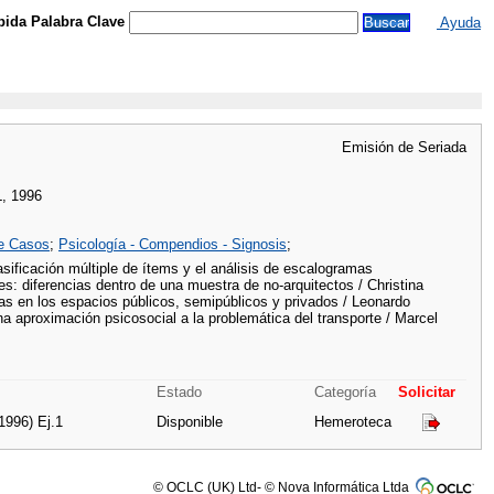
ida Palabra Clave
Ayuda
Emisión de Seriada
L, 1996
de Casos
;
Psicología - Compendios - Signosis
;
sificación múltiple de ítems y el análisis de escalogramas
s: diferencias dentro de una muestra de no-arquitectos / Christina
cas en los espacios públicos, semipúblicos y privados / Leonardo
a aproximación psicosocial a la problemática del transporte / Marcel
Estado
Categoría
Solicitar
1996) Ej.1
Disponible
Hemeroteca
© OCLC (UK) Ltd- © Nova Informática Ltda