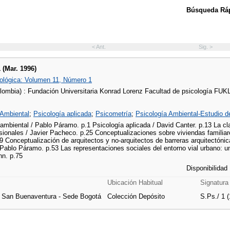
Búsqueda Ráp
< Ant.
Sig. >
1 (Mar. 1996)
lógica: Volumen 11, Número 1
lombia) : Fundación Universitaria Konrad Lorenz Facultad de psicología FUK
 Ambiental
;
Psicología aplicada
;
Psicometría
;
Psicología Ambiental-Estudio 
ambiental / Pablo Páramo. p.1 Psicología aplicada / David Canter. p.13 La cla
ionales / Javier Pacheco. p.25 Conceptualizaciones sobre viviendas familiare
9 Conceptualización de arquitectos y no-arquitectos de barreras arquitectóni
ablo Páramo. p.53 Las representaciones sociales del entorno vial urbano: un
n. p.75
Disponibilidad
Ubicación Habitual
Signatura
e San Buenaventura - Sede Bogotá
Colección Depósito
S.Ps./ 1 (