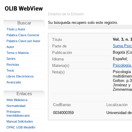
Detalles de la Emisión
Su búsqueda recupero solo este registro.
Buscar
Título y Autor
Palabra Clave General
Vol. 3, n. 
Título
Palabra Clave por Autor
Suma Psico
Parte de
Autor
Bogotá (Co
Publicación
Tema o Materia
Español;
Series
Idioma
Revistas
Psicología
Materia(s)
Tesis
Psicología 
Nota(s)
multidimens
Libros Electrónicos
Golton. p.3
Avanzada
Jiménez y P
Zimmerman
Enlaces
Web Biblioteca
CodBarras
Localización
Normatividad
Préstamo
0034000359
Universidad d
Interbibliotecario
Manual Solicitudes
OPAC USB Medellín