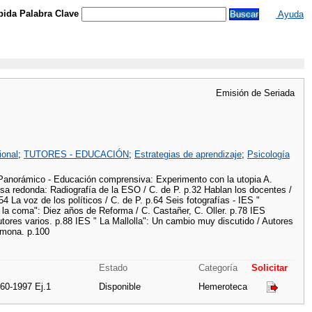
ida Palabra Clave
Ayuda
Emisión de Seriada
ional
;
TUTORES - EDUCACIÓN
;
Estrategias de aprendizaje
;
Psicología
is Panorámico - Educación comprensiva: Experimento con la utopia A.
a redonda: Radiografía de la ESO / C. de P. p.32 Hablan los docentes /
54 La voz de los políticos / C. de P. p.64 Seis fotografías - IES "
la coma": Diez años de Reforma / C. Castañer, C. Oller. p.78 IES
utores varios. p.88 IES " La Mallolla": Un cambio muy discutido / Autores
armona. p.100
Estado
Categoría
Solicitar
60-1997 Ej.1
Disponible
Hemeroteca