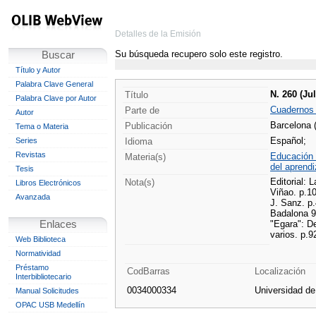
Detalles de la Emisión
Su búsqueda recupero solo este registro.
Buscar
Título y Autor
Palabra Clave General
N. 260 (Ju
Título
Palabra Clave por Autor
Cuadernos
Parte de
Autor
Barcelona 
Publicación
Tema o Materia
Español;
Series
Idioma
Revistas
Educación 
Materia(s)
del aprendi
Tesis
Editorial: 
Nota(s)
Libros Electrónicos
Viñao. p.1
Avanzada
J. Sanz. p.
Badalona 9
Enlaces
"Egara": De
varios. p.9
Web Biblioteca
Normatividad
Préstamo
CodBarras
Localización
Interbibliotecario
0034000334
Universidad d
Manual Solicitudes
OPAC USB Medellín