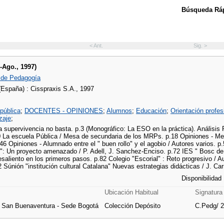
Búsqueda Ráp
< Ant.
Sig. >
l-Ago., 1997)
 de Pedagogía
(España) : Cisspraxis S.A., 1997
pública
;
DOCENTES - OPINIONES
;
Alumnos
;
Educación
;
Orientación profes
zaje
;
La supervivencia no basta. p.3 (Monográfico: La ESO en la práctica). Anális
0 La escuela Pública / Mesa de secundaria de los MRPs. p.18 Opiniones - Mes
46 Opiniones - Alumnado entre el " buen rollo" y el agobio / Autores varios. p.
": Un proyecto amenazado / P. Adell, J. Sanchez-Enciso. p.72 IES " Bosc de 
saliento en los primeros pasos. p.82 Colegio "Escorial" : Reto progresivo / A
2 Súnión "institución cultural Catalana" Nuevas estrategias didácticas / J. C
Disponibilidad
Ubicación Habitual
Signatura
e San Buenaventura - Sede Bogotá
Colección Depósito
C.Pedg/ 2